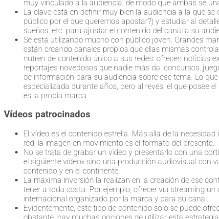
muy vinculado a la audiencia, de modo que ambas se un
La clave está en definir muy bien la audiencia a la que se 
público por el que queremos apostar?) y estudiar al detal
sueños, etc. para ajustar el contenido del canal a su audi
Se está utilizando mucho con público joven. Grandes marc
están creando canales propios que ellas mismas controlan d
nutren de contenido único a sus redes: ofrecen noticias e
reportajes novedosos que nadie más da, concursos, juegos
de información para su audiencia sobre ese tema. Lo que
especializada durante años, pero al revés: el que posee el
es la propia marca.
Vídeos patrocinados
El vídeo es el contenido estrella. Más allá de la necesidad 
red, la imagen en movimiento es el formato del presente.
No se trata de grabar un vídeo y presentarlo con una cortin
el siguiente vídeo» sino una producción audiovisual con va
contenido y en el continente.
La máxima inversión la realizan en la creación de ese co
tener a toda costa. Por ejemplo, ofrecer vía streaming u
internacional organizado por la marca y para su canal.
Evidentemente, este tipo de contenido solo se puede ofr
obstante, hay muchas opciones de utilizar esta estrategi