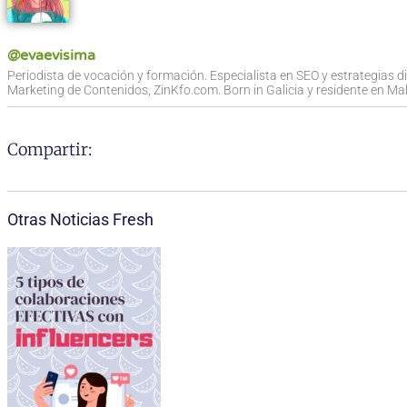
@evaevisima
Periodista de vocación y formación. Especialista en SEO y estrategias d
Marketing de Contenidos, ZinKfo.com. Born in Galicia y residente en Mall
Compartir:
Otras Noticias Fresh