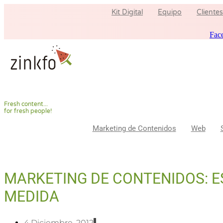
Ir
Kit Digital
Equipo
Clientes
al
contenido
Fac
F
r
e
s
h
c
o
n
t
e
n
t
.
.
.
f
o
r
f
r
e
s
h
p
e
o
p
l
e
!
Marketing de Contenidos
Web
MARKETING DE CONTENIDOS: E
MEDIDA
4 Diciembre, 2012