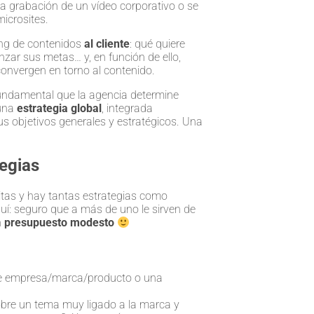
 grabación de un vídeo corporativo o se
icrosites.
ing de contenidos
al cliente
: qué quiere
nzar sus metas… y, en función de ello,
 convergen en torno al contenido.
s fundamental que la agencia determine
 una
estrategia global
, integrada
us objetivos generales y estratégicos. Una
tegias
itas y hay tantas estrategias como
uí: seguro que a más de uno le sirven de
n
presupuesto modesto
 de empresa/marca/producto o una
sobre un tema muy ligado a la marca y