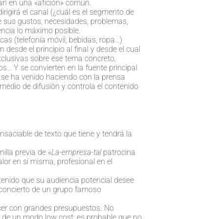
an en una «afición» común.
dirigirá el canal (¿cuál es el segmento de
le sus gustos, necesidades, problemas,
encia lo máximo posible.
as (telefonía móvil, bebidas, ropa…)
esde el principio al final y desde el cual
xclusivas sobre ese tema concreto,
… Y se convierten en la fuente principal
 se ha venido haciendo con la prensa
 medio de difusión y controla el contenido
insaciable de texto que tiene y tendrá la
illa previa de «
La-empresa-tal
patrocina
lor en sí misma, profesional en el
ntenido que su audiencia potencial desee
n concierto de un grupo famoso
ecer con grandes presupuestos. No
a de un modo low cost: es probable que no