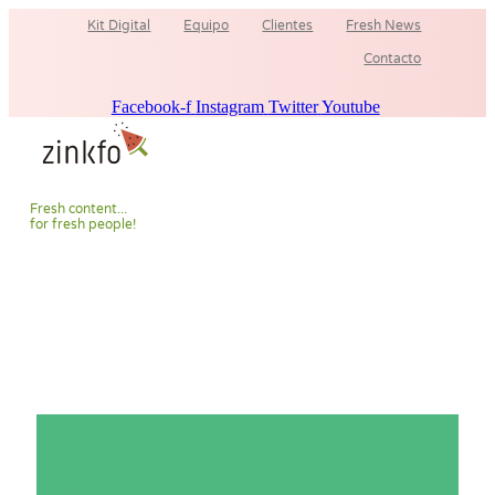
Ir
Kit Digital
Equipo
Clientes
Fresh News
al
contenido
Contacto
Facebook-f
Instagram
Twitter
Youtube
F
r
e
s
h
c
o
n
t
e
n
t
.
.
.
f
o
r
f
r
e
s
h
p
e
o
p
l
e
!