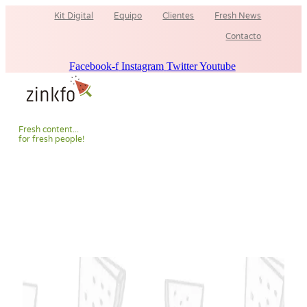
Ir
Kit Digital
Equipo
Clientes
Fresh News
al
contenido
Contacto
Facebook-f
Instagram
Twitter
Youtube
F
r
e
s
h
c
o
n
t
e
n
t
.
.
.
f
o
r
f
r
e
s
h
p
e
o
p
l
e
!