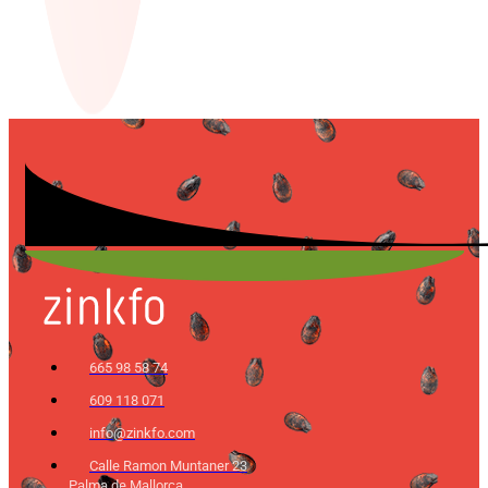
665 98 58 74
609 118 071
info@zinkfo.com
Calle Ramon Muntaner 23
Palma de Mallorca