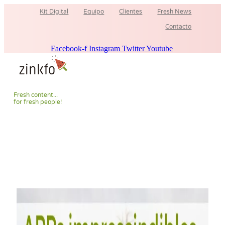
Ir
Kit Digital
Equipo
Clientes
Fresh News
al
contenido
Contacto
Facebook-f
Instagram
Twitter
Youtube
F
r
e
s
h
c
o
n
t
e
n
t
.
.
.
f
o
r
f
r
e
s
h
p
e
o
p
l
e
!