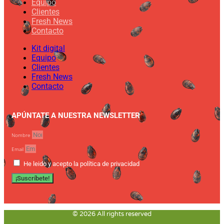
Equipo
Clientes
Fresh News
Contacto
Kit digital
Equipo
Clientes
Fresh News
Contacto
APÚNTATE A NUESTRA NEWSLETTER
Nombre
Email
He leido y acepto la política de privacidad
¡Suscríbete!
© 2026 All rights reserved