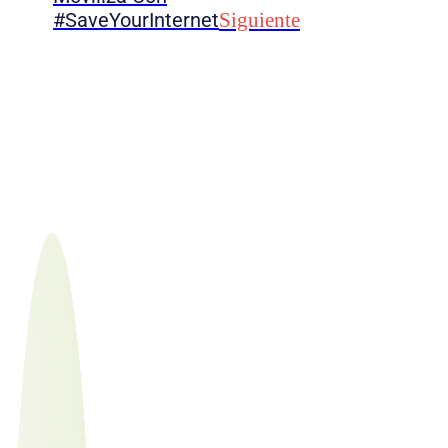
#SaveYourInternet
Siguiente