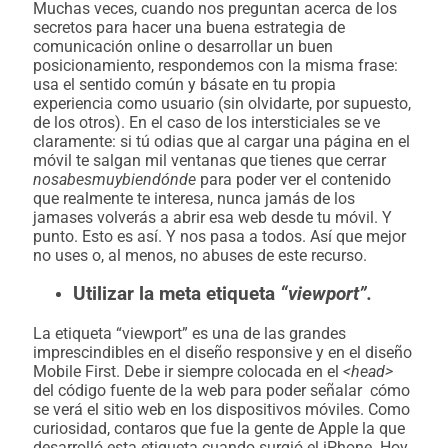
Muchas veces, cuando nos preguntan acerca de los
secretos para hacer una buena estrategia de
comunicación online o desarrollar un buen
posicionamiento, respondemos con la misma frase:
usa el sentido común y básate en tu propia
experiencia como usuario (sin olvidarte, por supuesto,
de los otros). En el caso de los intersticiales se ve
claramente: si tú odias que al cargar una página en el
móvil te salgan mil ventanas que tienes que cerrar
nosabesmuybiendónde
para poder ver el contenido
que realmente te interesa, nunca jamás de los
jamases volverás a abrir esa web desde tu móvil. Y
punto. Esto es así. Y nos pasa a todos. Así que mejor
no uses o, al menos, no abuses de este recurso.
Utilizar la meta etiqueta
“viewport”.
La etiqueta “viewport” es una de las grandes
imprescindibles en el diseño responsive y en el diseño
Mobile First. Debe ir siempre colocada en el
<head>
del código fuente de la web para poder señalar cómo
se verá el sitio web en los dispositivos móviles. Como
curiosidad, contaros que fue la gente de Apple la que
desarrolló esta etiqueta cuando surgió el iPhone. Hoy