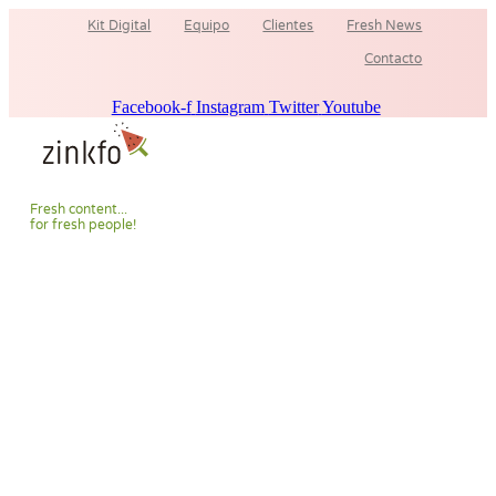
Ir
Kit Digital
Equipo
Clientes
Fresh News
al
contenido
Contacto
Facebook-f
Instagram
Twitter
Youtube
F
r
e
s
h
c
o
n
t
e
n
t
.
.
.
f
o
r
f
r
e
s
h
p
e
o
p
l
e
!