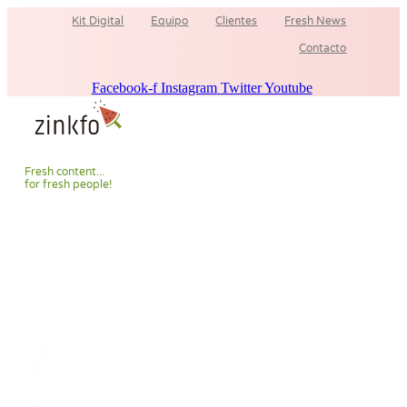
Ir
Kit Digital
Equipo
Clientes
Fresh News
al
contenido
Contacto
Facebook-f
Instagram
Twitter
Youtube
F
r
e
s
h
c
o
n
t
e
n
t
.
.
.
f
o
r
f
r
e
s
h
p
e
o
p
l
e
!