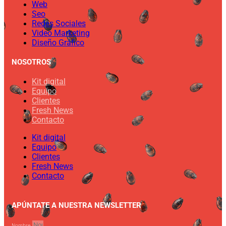
Web
Seo
Redes Sociales
Video Marketing
Diseño Gráfico
NOSOTROS
Kit digital
Equipo
Clientes
Fresh News
Contacto
Kit digital
Equipo
Clientes
Fresh News
Contacto
APÚNTATE A NUESTRA NEWSLETTER
Nombre