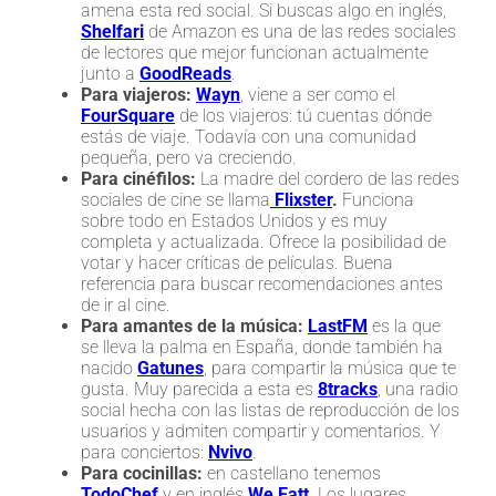
amena esta red social. Si buscas algo en inglés,
Shelfari
de Amazon es una de las redes sociales
de lectores que mejor funcionan actualmente
junto a
GoodReads
.
Para viajeros:
Wayn
, viene a ser como el
FourSquare
de los viajeros: tú cuentas dónde
estás de viaje. Todavía con una comunidad
pequeña, pero va creciendo.
Para cinéfilos:
La madre del cordero de las redes
sociales de cine se llama
Flixster
.
Funciona
sobre todo en Estados Unidos y es muy
completa y actualizada. Ofrece la posibilidad de
votar y hacer críticas de películas. Buena
referencia para buscar recomendaciones antes
de ir al cine.
Para amantes de la música:
LastFM
es la que
se lleva la palma en España, donde también ha
nacido
Gatunes
, para compartir la música que te
gusta. Muy parecida a esta es
8tracks
, una radio
social hecha con las listas de reproducción de los
usuarios y admiten compartir y comentarios. Y
para conciertos:
Nvivo
.
Para cocinillas:
en castellano tenemos
TodoChef
y en inglés
We Eatt
. Los lugares