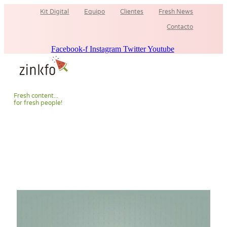
Ir
Kit Digital
Equipo
Clientes
Fresh News
al
contenido
Contacto
Facebook-f
Instagram
Twitter
Youtube
F
r
e
s
h
c
o
n
t
e
n
t
.
.
.
f
o
r
f
r
e
s
h
p
e
o
p
l
e
!