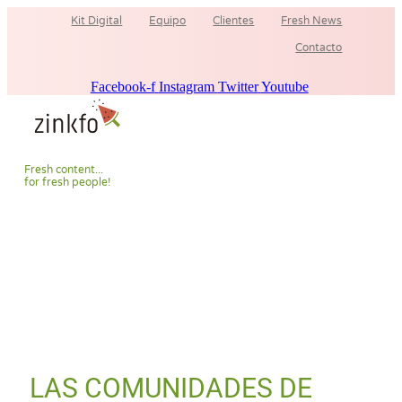
Ir
Kit Digital
Equipo
Clientes
Fresh News
al
contenido
Contacto
Facebook-f
Instagram
Twitter
Youtube
F
r
e
s
h
c
o
n
t
e
n
t
.
.
.
f
o
r
f
r
e
s
h
p
e
o
p
l
e
!
LAS COMUNIDADES DE