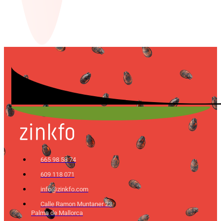
665 98 58 74
609 118 071
info@zinkfo.com
Calle Ramon Muntaner 23
Palma de Mallorca