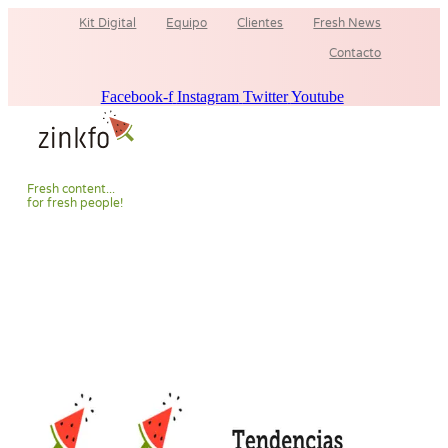
Ir
Kit Digital
Equipo
Clientes
Fresh News
al
contenido
Contacto
Facebook-f
Instagram
Twitter
Youtube
F
r
e
s
h
c
o
n
t
e
n
t
.
.
.
f
o
r
f
r
e
s
h
p
e
o
p
l
e
!