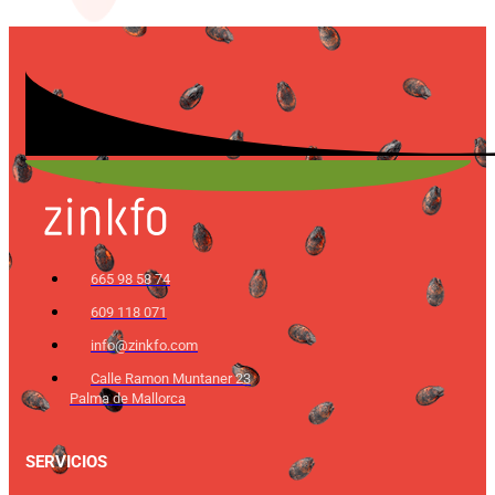
665 98 58 74
609 118 071
info@zinkfo.com
Calle Ramon Muntaner 23
Palma de Mallorca
SERVICIOS