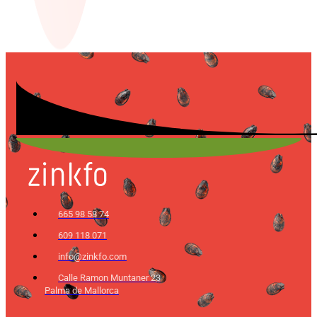
665 98 58 74
609 118 071
info@zinkfo.com
Calle Ramon Muntaner 23
Palma de Mallorca