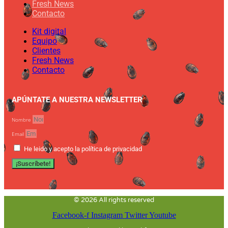
Fresh News
Contacto
Kit digital
Equipo
Clientes
Fresh News
Contacto
APÚNTATE A NUESTRA NEWSLETTER
Nombre
Email
He leido y acepto la política de privacidad
¡Suscríbete!
© 2026 All rights reserved
Facebook-f
Instagram
Twitter
Youtube