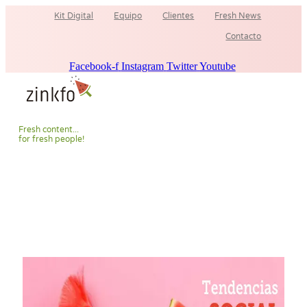
Ir
Kit Digital
Equipo
Clientes
Fresh News
al
contenido
Contacto
Facebook-f
Instagram
Twitter
Youtube
F
r
e
s
h
c
o
n
t
e
n
t
.
.
.
f
o
r
f
r
e
s
h
p
e
o
p
l
e
!