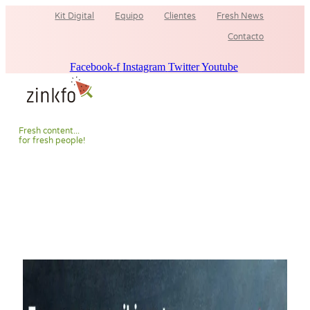
Ir
Kit Digital
Equipo
Clientes
Fresh News
al
contenido
Contacto
Facebook-f
Instagram
Twitter
Youtube
F
r
e
s
h
c
o
n
t
e
n
t
.
.
.
f
o
r
f
r
e
s
h
p
e
o
p
l
e
!