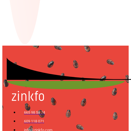
665 98 58 74
609 118 071
info@zinkfo.com