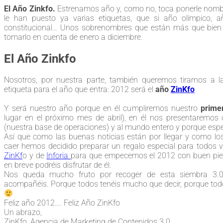
El Año Zinkfo.
Estrenamos año y, como no, toca ponerle nombr
le han puesto ya varias etiquetas, que si año olímpico, a
constitucional… Unos sobrenombres que están más que bien
tomarlo en cuenta de enero a diciembre.
El Año Zinkfo
Nosotros, por nuestra parte, también queremos tirarnos a la
etiqueta para el año que entra: 2012 será el
año
ZinKfo
Y será nuestro año porque en él cumpliremos nuestro
primer
lugar en el próximo mes de abril), en él nos presentaremos 
(nuestra base de operaciones) y al mundo entero y porque esp
Así que como las buenas noticias están por llegar y como los
caer hemos decidido preparar un regalo especial para todos 
ZinKf
o y de
Inforia
para que empecemos el 2012 con buen pie
en breve podréis disfrutar de él.
Nos queda mucho fruto por recoger de esta siembra 3.
acompañéis. Porque todos tenéis mucho que decir, porque tod
Feliz año 2012…. Feliz Año ZinKfo
Un abrazo,
ZinKfo, Agencia de Marketing de Contenidos 3.0