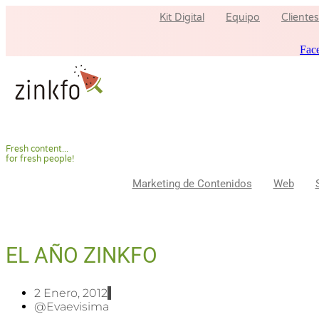
Ir
Kit Digital
Equipo
Clientes
al
contenido
Fac
F
r
e
s
h
c
o
n
t
e
n
t
.
.
.
f
o
r
f
r
e
s
h
p
e
o
p
l
e
!
Marketing de Contenidos
Web
EL AÑO ZINKFO
2 Enero, 2012
@evaevisima