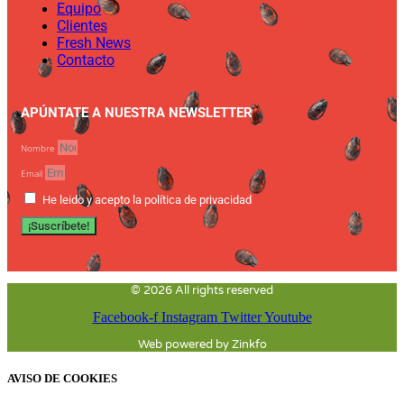
Equipo
Clientes
Fresh News
Contacto
APÚNTATE A NUESTRA NEWSLETTER
Nombre
Email
He leido y acepto la política de privacidad
¡Suscríbete!
© 2026 All rights reserved
Facebook-f
Instagram
Twitter
Youtube
Web powered by Zinkfo
AVISO DE COOKIES