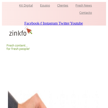
Ir
Kit Digital
Equipo
Clientes
Fresh News
al
contenido
Contacto
Facebook-f
Instagram
Twitter
Youtube
F
r
e
s
h
c
o
n
t
e
n
t
.
.
.
f
o
r
f
r
e
s
h
p
e
o
p
l
e
!