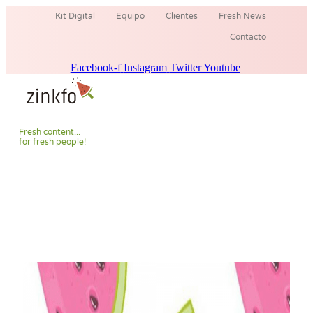
Ir
Kit Digital
Equipo
Clientes
Fresh News
al
contenido
Contacto
Facebook-f
Instagram
Twitter
Youtube
F
r
e
s
h
c
o
n
t
e
n
t
.
.
.
f
o
r
f
r
e
s
h
p
e
o
p
l
e
!