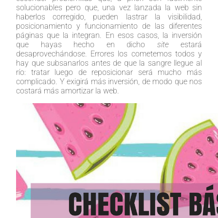
solucionables pero que, una vez lanzada la web sin
haberlos corregido, pueden lastrar la visibilidad,
posicionamiento y funcionamiento de las diferentes
páginas que la integran. En esos casos, la inversión
que hayas hecho en dicho
site
estará
desaprovechándose. Errores los cometemos todos y
hay que subsanarlos antes de que la sangre llegue al
río: tratar luego de reposicionar será mucho más
complicado. Y exigirá más inversión, de modo que nos
costará más amortizar la web.