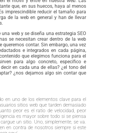
n el móvil y entre en nuestra web. Las
tante que, en sus huecos, haya al menos
 Es imprescindible reducir el tamaño para
rga de la web en general y han de llevar
s.
e una web y se diseña una estrategia SEO
nas se necesitan crear dentro de la web
te queremos contar. Sin embargo, una vez
dactados e integrados en cada página,
 contenido que elegimos funciona para el
irven para algo concreto, específico e
decir en cada una de ellas? ¿el tono del
aptar? ¿nos dejamos algo sin contar que
do en uno de los elementos clave para el
suarios sitios web que tarden demasiado
uanto peor es el ratio de velocidad, peor
xigencia es mayor sobre todo si se piensa
cargue un sitio. Uno, simplemente, se va.
ven en contra de nosotros siempre si este