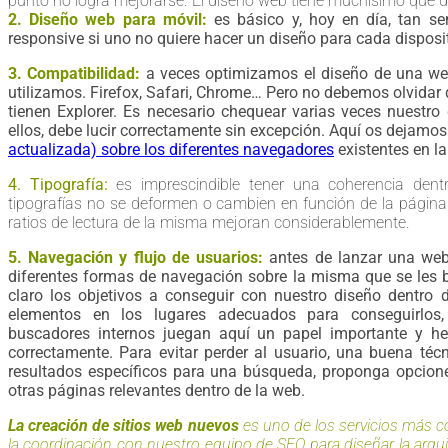
punto no logra mejorarse. El diseño web tiene muchísimo que de
2. Diseño web para móvil:
es básico y, hoy en día, tan s
responsive si uno no quiere hacer un diseño para cada disposit
3. Compatibilidad:
a veces optimizamos el diseño de una we
utilizamos. Firefox, Safari, Chrome… Pero no debemos olvidar
tienen Explorer. Es necesario chequear varias veces nuestro
ellos, debe lucir correctamente sin excepción. Aquí os dejamo
actualizada) sobre los diferentes navegadores
existentes en la
4. Tipografía:
es imprescindible tener una coherencia dent
tipografías no se deformen o cambien en función de la página
ratios de lectura de la misma mejoran considerablemente.
5. Navegación y flujo de usuarios:
antes de lanzar una web 
diferentes formas de navegación sobre la misma que se les b
claro los objetivos a conseguir con nuestro diseño dentro
elementos en los lugares adecuados para conseguirlos, 
buscadores internos juegan aquí un papel importante y 
correctamente. Para evitar perder al usuario, una buena téc
resultados específicos para una búsqueda, proponga opciones
otras páginas relevantes dentro de la web.
La creación de sitios web nuevos
es uno de los servicios más 
la coordinación con nuestro equipo de SEO para diseñar la arqui