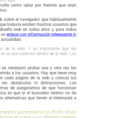
cir aquí.
encillo como optar por themes que sean
ivo.
b sobre el navegador que habitualmente
 que todavía existen muchos usuarios que
 diseño web en todos ellos y, para todos
s un
enlace con información interesante (y
 actualidad.
ro de la web. Y es importante que las
 en la que estemos dentro de la web. Los
es necesario probar una y otra vez las
rinda a los usuarios. Hay que tener muy
 de cada página de la web y colocar los
sin obstáculos ni distracciones. Los
hemos de asegurarnos de que funcionan
nica es que si el buscador interno no da
 alternativas que lleven al internauta a
completos que prestamos en ZinKfo. Desde
tectura de la web y sus diferentes páginas