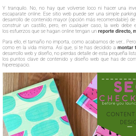
Y tranquilo. No, no hay que volverse loco ni hacer una in
escaparate online. Ese sitio web puede ser una simple
parkin
desarrollo de contenido mayor (opción más recomendable) de 
construir un castillo, pero, en cualquier caso, la web debe e
los esfuerzos que se hagan online tengan un
reporte directo, 
Para ello, el tamaño no importa, como acabamos de ver… Pero 
como en la vida misma. Así que, si te has decidido a
montar 
desarrollo web y diseño, no pierdas detalle de esta pequeña list
los puntos clave de contenido y diseño web que has de compr
hiperespacio.