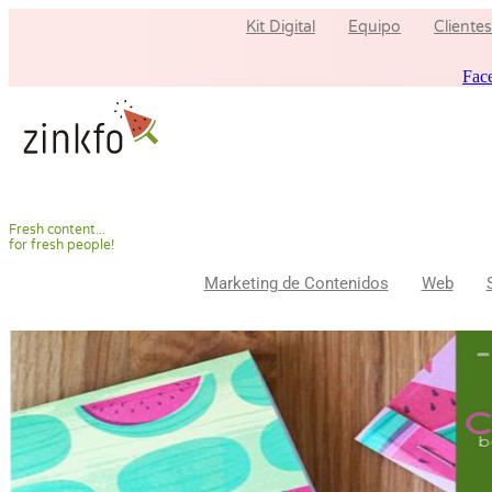
Ir
Kit Digital
Equipo
Clientes
al
contenido
Fac
F
r
e
s
h
c
o
n
t
e
n
t
.
.
.
f
o
r
f
r
e
s
h
p
e
o
p
l
e
!
Marketing de Contenidos
Web