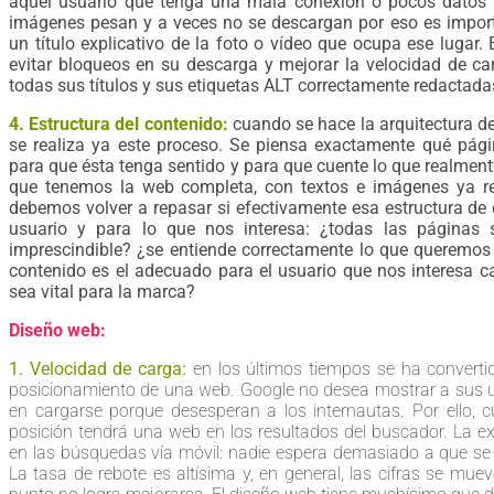
aquel usuario que tenga una mala conexión o pocos datos e
imágenes pesan y a veces no se descargan por eso es impor
un título explicativo de la foto o vídeo que ocupa ese lugar.
evitar bloqueos en su descarga y mejorar la velocidad de ca
todas sus títulos y sus etiquetas ALT correctamente redactada
4. Estructura del contenido:
cuando se hace la arquitectura d
se realiza ya este proceso. Se piensa exactamente qué pági
para que ésta tenga sentido y para que cuente lo que realmen
que tenemos la web completa, con textos e imágenes ya re
debemos volver a repasar si efectivamente esa estructura de
usuario y para lo que nos interesa: ¿todas las páginas s
imprescindible? ¿se entiende correctamente lo que queremos 
contenido es el adecuado para el usuario que nos interesa c
sea vital para la marca?
Diseño web:
1. Velocidad de carga:
en los últimos tiempos se ha converti
posicionamiento de una web. Google no desea mostrar a sus u
en cargarse porque desesperan a los internautas. Por ello, c
posición tendrá una web en los resultados del buscador. La e
en las búsquedas vía móvil: nadie espera demasiado a que se 
La tasa de rebote es altísima y, en general, las cifras se mue