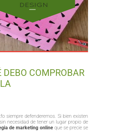
UÉ DEBO COMPROBAR
RLA
kfo siempre defenderemos. Si bien existen
sin necesidad de tener un lugar propio de
egia de marketing online
que se precie se