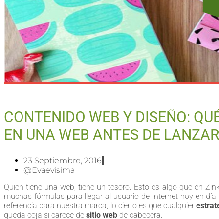
CONTENIDO WEB Y DISEÑO: Q
EN UNA WEB ANTES DE LANZA
23 Septiembre, 2016
@evaevisima
Quien tiene una web, tiene un tesoro. Esto es algo que en Zin
muchas fórmulas para llegar al usuario de Internet hoy en día 
referencia para nuestra marca, lo cierto es que cualquier
estrat
queda coja si carece de
sitio web
de cabecera.