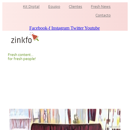
Ir
Kit Digital
Equipo
Clientes
Fresh News
al
contenido
Contacto
Facebook-f
Instagram
Twitter
Youtube
F
r
e
s
h
c
o
n
t
e
n
t
.
.
.
f
o
r
f
r
e
s
h
p
e
o
p
l
e
!