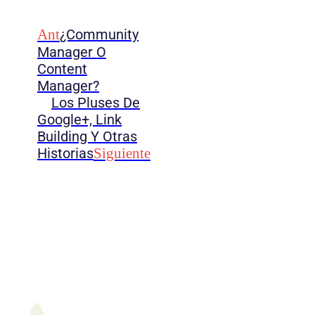
Ant
¿Community
Manager O
Content
Manager?
Los Pluses De
Google+, Link
Building Y Otras
Historias
Siguiente