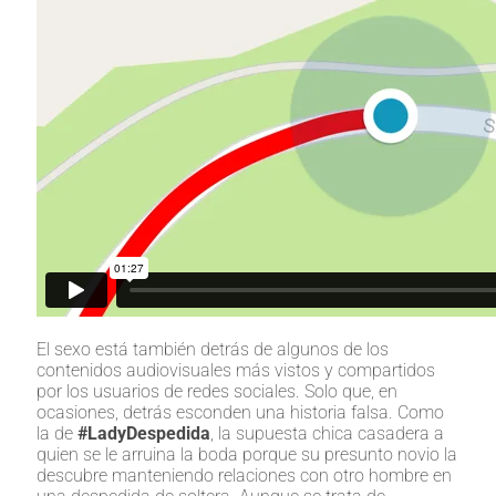
El sexo está también detrás de algunos de los
contenidos audiovisuales más vistos y compartidos
por los usuarios de redes sociales. Solo que, en
ocasiones, detrás esconden una historia falsa. Como
la de
#LadyDespedida
, la supuesta chica casadera a
quien se le arruina la boda porque su presunto novio la
descubre manteniendo relaciones con otro hombre en