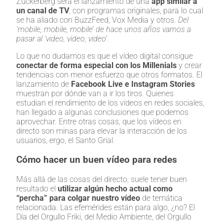
Zuckerberg será el lanzamiento de una
app similar a
un canal de TV
, con programas originales, para lo cual
se ha aliado con BuzzFeed, Vox Media y otros.
Del
‘mobile, mobile, mobile’ de hace unos años vamos a
pasar al ‘video, video, video’.
Lo que no dudamos es que el vídeo digital consigue
conectar de forma especial con los Millenials
y crear
tendencias con menor esfuerzo que otros formatos. El
lanzamiento de
Facebook Live e Instagram Stories
muestran por dónde van a ir los tiros. Quienes
estudian el rendimiento de los vídeos en redes sociales,
han llegado a algunas conclusiones que podemos
aprovechar. Entre otras cosas, que los vídeos en
directo son minas para elevar la interacción de los
usuarios, ergo, el Santo Grial.
Cómo hacer un buen vídeo para redes
Más allá de las cosas del directo, suele tener buen
resultado el
utilizar algún hecho actual como
“percha” para colgar nuestro vídeo
de temática
relacionada. Las efemérides están para algo, ¿no? El
Día del Orgullo Friki, del Medio Ambiente, del Orgullo