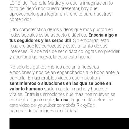
LGTB, del Padre, la Madre y lo que la imaginación (o
falta de ídem) nos pueda presentar, hay que
aprovecharlo para lograr un tironcito para nuestros
contenidos.
Otra característica de los vídeos que más gustan en
redes sociales es su aspecto didáctico.
Enseña algo a
tus seguidores y les serás útil
. Sin embargo, esto
requiere que les conozcas y estés al tanto de sus
intereses. Si además de ser didáctico logras sorprender
y aportar algo nuevo, la cosa está hecha.
No solo los gatitos monos apelan a nuestras
emociones y nos dejan enganchados a lo bobo ante la
pantalla. En general, los vídeos que muestran
sentimientos o situaciones en las que se pone en
valor lo humano
suelen gustar mucho y hacerse
virales. Entre las emociones que mas nos mueven se
encuentra, igualmente,
la risa,
la que está detrás de
este vídeo del youtuber cordobés RickyEdit,
parodiando canciones conocidas: