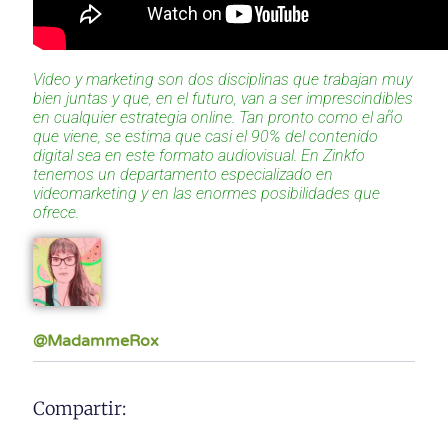
Video y marketing son dos disciplinas que trabajan muy
bien juntas y que, en el futuro, van a ser imprescindibles
en cualquier estrategia online. Tan pronto como el año
que viene, se estima que casi el 90% del contenido
digital sea en este formato audiovisual. En Zinkfo
tenemos un departamento especializado en
videomarketing y en las enormes posibilidades que
ofrece.
@MadammeRox
Compartir: