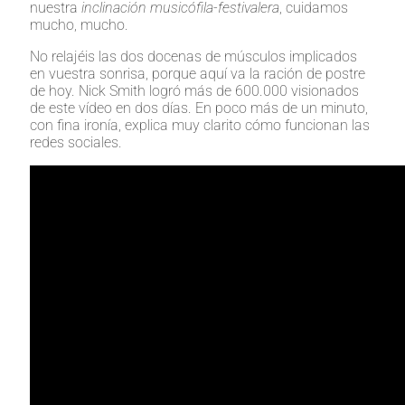
nuestra
inclinación musicófila-festivalera
, cuidamos
mucho, mucho.
No relajéis las dos docenas de músculos implicados
en vuestra sonrisa, porque aquí va la ración de postre
de hoy. Nick Smith logró más de 600.000 visionados
de este vídeo en dos días. En poco más de un minuto,
con fina ironía, explica muy clarito cómo funcionan las
redes sociales.