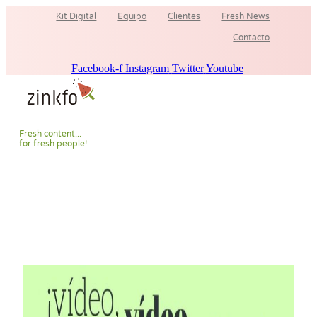
Ir
Kit Digital
Equipo
Clientes
Fresh News
al
contenido
Contacto
Facebook-f
Instagram
Twitter
Youtube
F
r
e
s
h
c
o
n
t
e
n
t
.
.
.
f
o
r
f
r
e
s
h
p
e
o
p
l
e
!