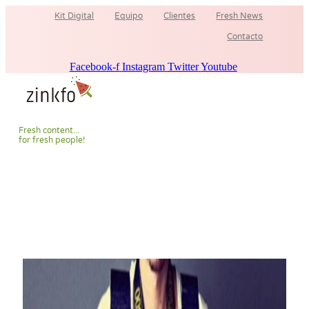
Ir
Kit Digital
Equipo
Clientes
Fresh News
al
contenido
Contacto
Facebook-f
Instagram
Twitter
Youtube
F
r
e
s
h
c
o
n
t
e
n
t
.
.
.
f
o
r
f
r
e
s
h
p
e
o
p
l
e
!