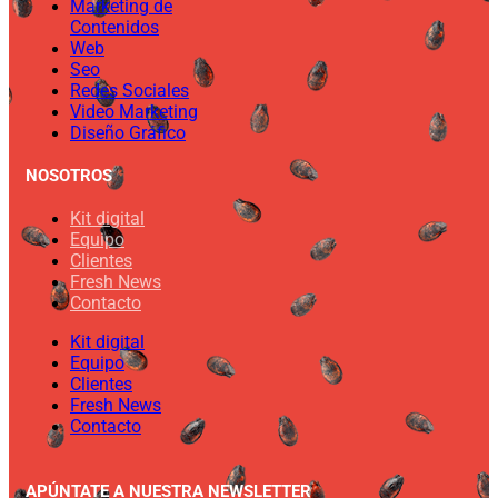
Marketing de
Contenidos
Web
Seo
Redes Sociales
Video Marketing
Diseño Gráfico
NOSOTROS
Kit digital
Equipo
Clientes
Fresh News
Contacto
Kit digital
Equipo
Clientes
Fresh News
Contacto
APÚNTATE A NUESTRA NEWSLETTER