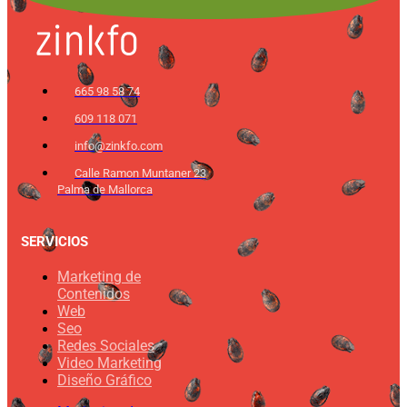
665 98 58 74
609 118 071
info@zinkfo.com
Calle Ramon Muntaner 23
Palma de Mallorca
SERVICIOS
Marketing de
Contenidos
Web
Seo
Redes Sociales
Video Marketing
Diseño Gráfico