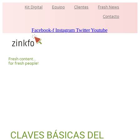
Ir
Kit Digital
Equipo
Clientes
Fresh News
al
contenido
Contacto
Facebook-f
Instagram
Twitter
Youtube
F
r
e
s
h
c
o
n
t
e
n
t
.
.
.
f
o
r
f
r
e
s
h
p
e
o
p
l
e
!
CLAVES BÁSICAS DEL