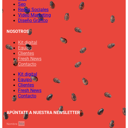
Seo
Redes Sociales
Video Marketing
Diseño Gráfico
NOSOTROS
Kit digital
Equipo
Clientes
Fresh News
Contacto
Kit digital
Equipo
Clientes
Fresh News
Contacto
APÚNTATE A NUESTRA NEWSLETTER
Nombre