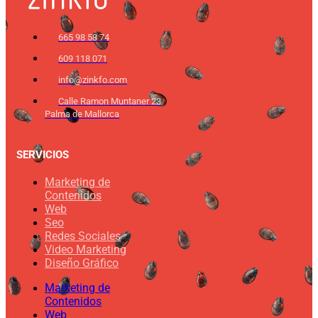
665 98 58 74
609 118 071
info@zinkfo.com
Calle Ramon Muntaner 23
Palma de Mallorca
SERVICIOS
Marketing de
Contenidos
Web
Seo
Redes Sociales
Video Marketing
Diseño Gráfico
Marketing de
Contenidos
Web