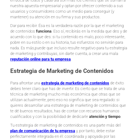
en boca de todos y cada día son más los clientes que se suman a
nuestra apuesta empresarial y optan por ofrecer contenido a sus
usuarios y consumidores como un medio para conseguir (y
mantener) su atención en su firma y sus productos.
Dar para recibir. Ésa es la verdadera razón por la que el marketing
de contenidos
funciona
. Eso sí, recibirás en la medida que des y de
acuerdo con lo que des: si tu contenido es malo, poco interesante,
pobre en su estilo o en su historia, tus esfuerzos no servirán para
nada. Es más,puede que incluso resulte negativo para tu estrategia
de marketing y contribuyas, sin darte cuenta, a crear una mala
reputación online para tu empresa
.
Estrategia de Marketing de Contenidos
Para afrontar una
estrategia de marketing de contenidos
de éxito
debes tener claro que has de invertir. Es cierto que se trata de una
técnica de marketing mucho más económica que otras que se
utilizan actualmente, pero eso no significa que sea regalado: si
quieres desarrollar una estrategia de marketing de contenidos que
te dé buenos resultados, has de contar con recursos humanos
cualificados y con la posibilidad de dedicarle
atención y tiempo
.
Tu estrategia de marketing de contenidos es una parte más del
plan de comunicación de tu empresa
y, por tanto, debe estar
perfectamente integrada en él: coordinada y apoyada por las