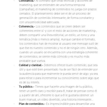
·
Constancia.-
Al contrario que otras técnicas y acciones de
marketing, que se entienden de una forma temporal
(campañas), el marketing de contenidos no juega con plazos
cerrados. El planteamiento debe ser el de un proceso de
generación de contenido interesante, de forma constante y
con una periodicidad adecuada.
·
Coherencia.-
Los contenidos que se creen deben ser
coherentes entre sí -y con el resto de acciones de marketing-,
deben compartir una línea editorial, un estilo, un tono y una
temática (más o menos amplia). Aunque cambie el formato,
los contenidos han de mostrar al usuario ese mensaje sutil de
que ése es nuestro contenido y no el de ningún otro. Además,
cuando un usuario se encuentra con una estrategia coherente
de contenidos, se siente más cómodo y es mucho más
probable que vuelva.
·
Calidad y claridad.-
Debemos ofrecer buen contenido, que sea
útil y que esté bien presentado: ha de ser fácil de entender por
la audiencia para que realmente le pueda servir de algo: ya sea
para reírse o para incrementar su conocimiento sobre algo que
es de su interés.
·
Tu público.-
Tienes que hacerte una imagen de tu público,
tener un perfil claro y escribir para él, tratar de pensar como él
y, a partir de ahí, ofrecerle lo que a él le gustaría obtener: un
buen manual, un vídeo divertido, una historia interesante…
·
Plan de contenidos.-
Es imprescindible para desarrollar una