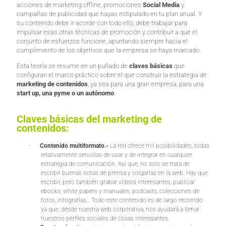
acciones de marketing offline, promociones
Social Media
y
campañas de publicidad que hayas estipulado en tu plan anual. Y
su contenido debe ir acorde con todo ello, debe trabajar para
impulsar esas otras técnicas de promoción y contribuir a que el
conjunto de esfuerzos funcione, apuntando siempre hacia el
cumplimiento de los objetivos que la empresa se haya marcado.
Esta teoría se resume en un puñado de
claves básicas
que
configuran el marco práctico sobre el que construir la estrategia de
marketing de contenidos
, ya sea para una gran empresa, para una
start up, una pyme o un autónomo
.
Claves básicas del marketing de
contenidos:
·
Contenido multiformato.-
La red ofrece mil posibilidades, todas
relativamente sencillas de usar y de integrar en cualquier
estrategia de comunicación. Así que, no solo se trata de
escribir buenas notas de prensa y colgarlas en la web. Hay que
escribir, pero también grabar vídeos interesantes, publicar
ebooks, white papers y manuales, podcasts, colecciones de
fotos, infografías… Todo este contenido es de largo recorrido
ya que, desde nuestra web corporativa, nos ayudará a llenar
nuestros perfiles sociales de cosas interesantes.