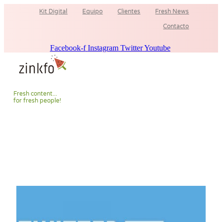
Ir
Kit Digital
Equipo
Clientes
Fresh News
al
contenido
Contacto
Facebook-f
Instagram
Twitter
Youtube
F
r
e
s
h
c
o
n
t
e
n
t
.
.
.
f
o
r
f
r
e
s
h
p
e
o
p
l
e
!