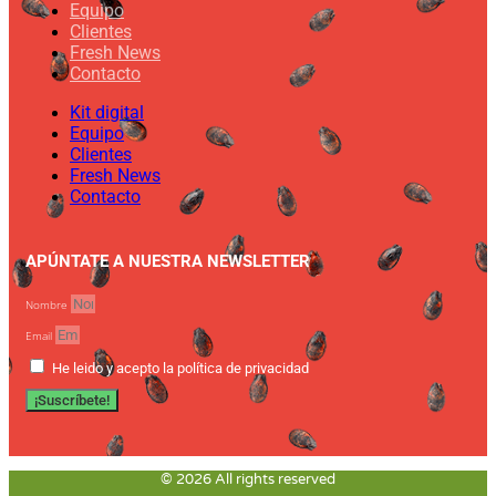
Equipo
Clientes
Fresh News
Contacto
Kit digital
Equipo
Clientes
Fresh News
Contacto
APÚNTATE A NUESTRA NEWSLETTER
Nombre
Email
He leido y acepto la política de privacidad
¡Suscríbete!
© 2026 All rights reserved