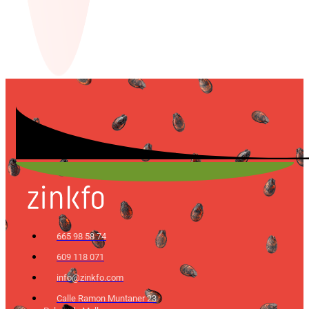
665 98 58 74
609 118 071
info@zinkfo.com
Calle Ramon Muntaner 23