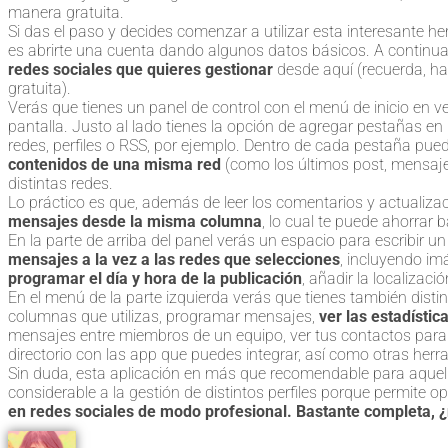
manera gratuita.
Si das el paso y decides comenzar a utilizar esta interesante he
es abrirte una cuenta dando algunos datos básicos. A continu
redes sociales que quieres gestionar
desde aquí (recuerda, ha
gratuita).
Verás que tienes un panel de control con el menú de inicio en ver
pantalla. Justo al lado tienes la opción de agregar pestañas en l
redes, perfiles o RSS, por ejemplo. Dentro de cada pestaña pu
contenidos de una misma red
(como los últimos post, mensaje
distintas redes.
Lo práctico es que, además de leer los comentarios y actualiza
mensajes desde la misma columna
, lo cual te puede ahorrar 
En la parte de arriba del panel verás un espacio para escribir
mensajes a la vez a las redes que selecciones
, incluyendo im
programar el día y hora de la publicación
, añadir la localizaci
En el menú de la parte izquierda verás que tienes también distint
columnas que utilizas, programar mensajes,
ver las estadístic
mensajes entre miembros de un equipo, ver tus contactos para a
directorio con las app que puedes integrar, así como otras herr
Sin duda, esta aplicación en más que recomendable para aque
considerable a la gestión de distintos perfiles porque permite o
en redes sociales de modo profesional. Bastante completa, 