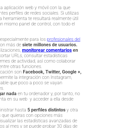
a aplicación web y móvil con la que
s perfiles de redes sociales. Si utilizas
ta herramienta te resultará realmente útil
n mismo panel de control, con todo el
, especialmente para los
profesionales del
 con más de
siete millones de usuarios.
alizaciones,
monitorear comentarios
en
acortar URLs, consultar estadísticas
ormes de actividad, así como colaborar
entre otras funciones.
licación son
Facebook, Twitter, Google +,
ermite la integración con Instagram,
robable que poco a poco se vayan
es.
gar nada
en tu ordenador y, por tanto, no
nta en su web
y acceder a ella desde
nistrar hasta
5 perfiles distintos
y otra
es que quieras con opciones más
sualizar las estadísticas avanzadas de
ros al mes y se puede probar 30 días de