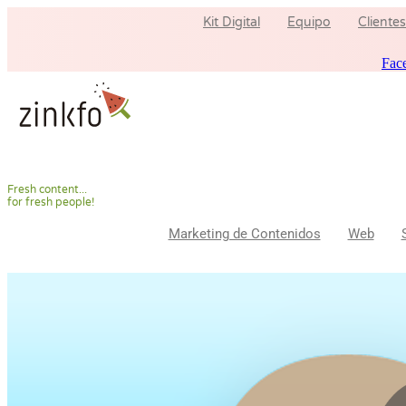
Ir
Kit Digital
Equipo
Clientes
al
contenido
Fac
F
r
e
s
h
c
o
n
t
e
n
t
.
.
.
f
o
r
f
r
e
s
h
p
e
o
p
l
e
!
Marketing de Contenidos
Web