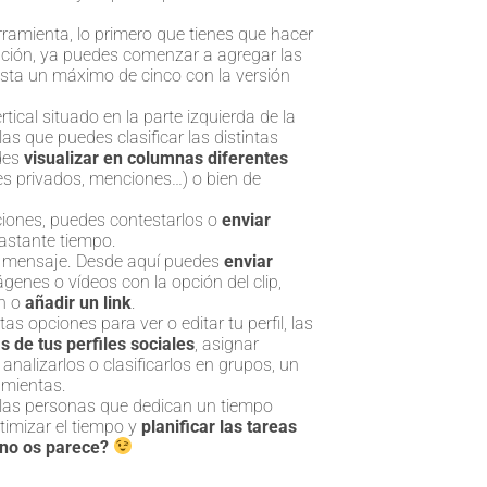
rramienta, lo primero que tienes que hacer
ación, ya puedes comenzar a agregar las
sta un máximo de cinco con la versión
tical situado en la parte izquierda de la
as que puedes clasificar las distintas
edes
visualizar en columnas diferentes
s privados, menciones…) o bien de
ciones, puedes contestarlos o
enviar
bastante tiempo.
 un mensaje. Desde aquí puedes
enviar
ágenes o vídeos con la opción del clip,
ón o
añadir un link
.
as opciones para ver o editar tu perfil, las
as de tus perfiles sociales
, asignar
nalizarlos o clasificarlos en grupos, un
amientas.
llas personas que dedican un tiempo
ptimizar el tiempo y
planificar las tareas
¿no os parece?