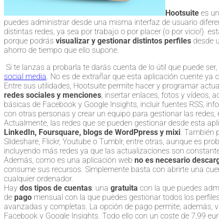
Hootsuite
es un
puedes administrar desde una misma interfaz de usuario diferente
distintas redes, ya sea por trabajo o por placer (o por vicio!) es
porque podrás
visualizar y gestionar distintos perfiles
desde u
ahorro de tiempo que ello supone.
Si te lanzas a probarla te darás cuenta de lo útil que puede ser
social media
. No es de extrañar que esta aplicación cuente ya
Entre sus utilidades, Hootsuite permite hacer y programar actu
redes sociales y menciones
, insertar enlaces, fotos y vídeos, 
básicas de Facebook y Google Insights, incluir fuentes RSS, inf
con otras personas y crear un equipo para gestionar las redes, 
Actualmente, las redes que se pueden gestionar desde esta ap
LinkedIn, Foursquare, blogs de WordPpress y mixi
. También p
Slideshare, Flickr, Youtube o Tumblr, entre otras, aunque es p
incluyendo más redes ya que las actualizaciones son constant
Además, como es una aplicación web
no es necesario descar
consume sus recursos. Simplemente basta con abrirte una cue
cualquier ordenador.
Hay
dos tipos de cuentas
: una
gratuita
con la que puedes admi
de
pago
mensual con la que puedes gestionar todos los perfil
avanzadas y completas. La opción de pago permite, además, vi
Facebook y Google Insights. Todo ello con un coste de 7,99 eu