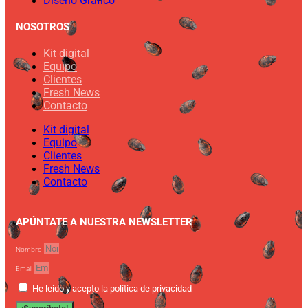
Diseño Gráfico
NOSOTROS
Kit digital
Equipo
Clientes
Fresh News
Contacto
Kit digital
Equipo
Clientes
Fresh News
Contacto
APÚNTATE A NUESTRA NEWSLETTER
Nombre
Email
He leido y acepto la política de privacidad