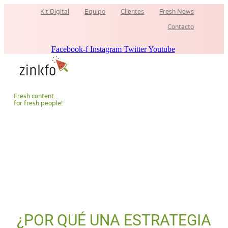
Ir
Kit Digital
Equipo
Clientes
Fresh News
al
contenido
Contacto
Facebook-f
Instagram
Twitter
Youtube
F
r
e
s
h
c
o
n
t
e
n
t
.
.
.
f
o
r
f
r
e
s
h
p
e
o
p
l
e
!
¿POR QUÉ UNA ESTRATEGIA