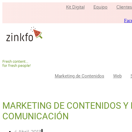
Ir
Kit Digital
Equipo
Clientes
al
contenido
Fac
F
r
e
s
h
c
o
n
t
e
n
t
.
.
.
f
o
r
f
r
e
s
h
p
e
o
p
l
e
!
Marketing de Contenidos
Web
MARKETING DE CONTENIDOS Y 
COMUNICACIÓN
4 Abril, 2013