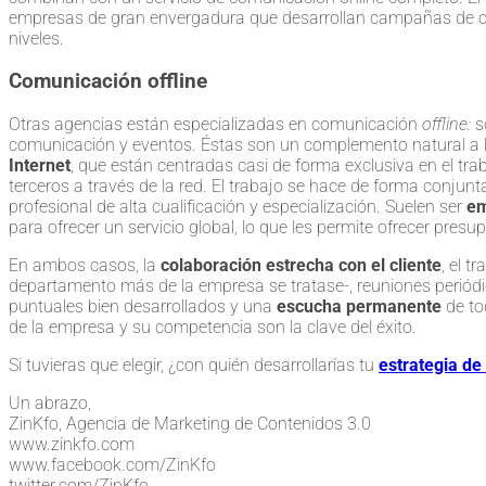
empresas de gran envergadura que desarrollan campañas de c
niveles.
Comunicación offline
Otras agencias están especializadas en comunicación
offline:
s
comunicación y eventos. Éstas son un complemento natural a 
Internet
, que están centradas casi de forma exclusiva en el tr
terceros a través de la red. El trabajo se hace de forma conjunta 
profesional de alta cualificación y especialización. Suelen ser
em
para ofrecer un servicio global, lo que les permite ofrecer pres
En ambos casos, la
colaboración estrecha con el cliente
, el t
departamento más de la empresa se tratase-, reuniones periódic
puntuales bien desarrollados y una
escucha permanente
de to
de la empresa y su competencia son la clave del éxito.
Si tuvieras que elegir, ¿con quién desarrollarías tu
estrategia de
Un abrazo,
ZinKfo, Agencia de Marketing de Contenidos 3.0
www.zinkfo.com
www.facebook.com/ZinKfo
twitter.com/ZinKfo