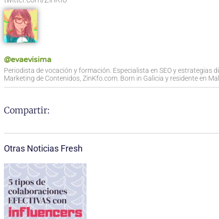
@evaevisima
Periodista de vocación y formación. Especialista en SEO y estrategias d
Marketing de Contenidos, ZinKfo.com. Born in Galicia y residente en Mall
Compartir:
Otras Noticias Fresh