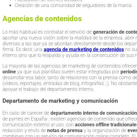
Creación de una comunidad de seguidores de la marca
Agencias de contenidos
Lo más habitual es contratar el servicio de
generación de cont
aportar una nueva visión sobre la realidad de la empresa, abrir
diversas a las que ya se abordan directamente desde los dep
firma. Es decir, una
agencia de marketing de contenidos
no su
interno sino que lo respalda y ayuda en la consecución de sus 
La mayoría de las agencias de marketing de contenidos ofrecen
online
ya que sus plantillas suelen estar integradas por
periodi
desarrollar esa labor, tanto de relaciones con la prensa como d
(vídeos, reportajes, entradas de blog, infografías…). No obstante
apoyar el trabajo del departamento interno.
Departamento de marketing y comunicación
En caso de carecer de
departamento interno de comunicación
de pymes en España-, existen agencias de contenido que ofrece
comunicación externo al uso, con
acciones
offline
tradicionale
redacción y envío de
notas de prensa
y la organización de
even
combinan con un servicio de comunicación online completo. El s