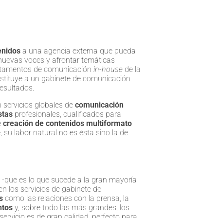
enidos
a una agencia externa que pueda
 nuevas voces y afrontar temáticas
artamentos de comunicación
in-house
de la
stituye a un gabinete de comunicación
resultados.
 servicios globales de
comunicación
stas
profesionales, cualificados para
e
creación de contenidos multiformato
, su labor natural no es ésta sino la de
-que es lo que sucede a la gran mayoría
n los servicios de gabinete de
s
como las relaciones con la prensa, la
tos
y, sobre todo las más grandes, los
ervicio es de gran calidad, perfecto para