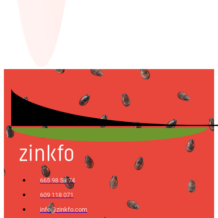
665 98 58 74
609 118 071
info@zinkfo.com