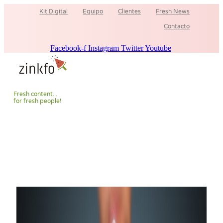
Ir
Kit Digital
Equipo
Clientes
Fresh News
al
contenido
Contacto
Facebook-f
Instagram
Twitter
Youtube
F
r
e
s
h
c
o
n
t
e
n
t
.
.
.
f
o
r
f
r
e
s
h
p
e
o
p
l
e
!