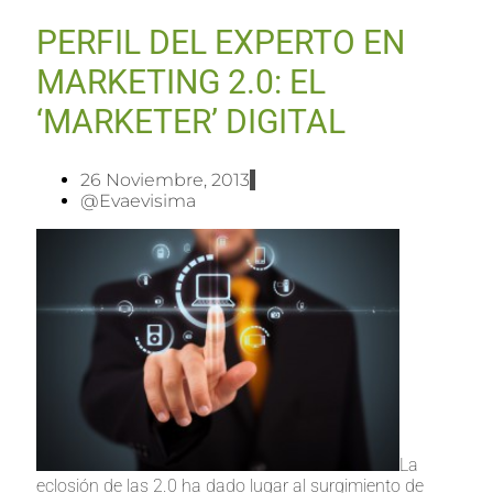
PERFIL DEL EXPERTO EN
MARKETING 2.0: EL
‘MARKETER’ DIGITAL
26 Noviembre, 2013
@evaevisima
La
eclosión de las 2.0 ha dado lugar al surgimiento de