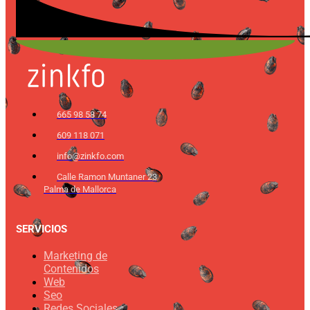
665 98 58 74
609 118 071
info@zinkfo.com
Calle Ramon Muntaner 23
Palma de Mallorca
SERVICIOS
Marketing de
Contenidos
Web
Seo
Redes Sociales