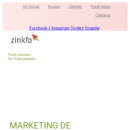
Ir
Kit Digital
Equipo
Clientes
Fresh News
al
contenido
Contacto
Facebook-f
Instagram
Twitter
Youtube
F
r
e
s
h
c
o
n
t
e
n
t
.
.
.
f
o
r
f
r
e
s
h
p
e
o
p
l
e
!
MARKETING DE