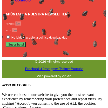
Contacto
APÚNTATE A NUESTRA NEWSLETTER
Nombre
Email
He leido y acepto la política de privacidad
¡Suscríbete!
© 2026 All rights reserved
Facebook-f
Instagram
Twitter
Youtube
Web powered by Zinkfo
AVISO DE COOKIES
We use cookies on our website to give you the most relevant
experience by remembering your preferences and repeat visits. By
clicking “Accept”, you consent to the use of ALL the cookies.
Cookie settings
Aceptar