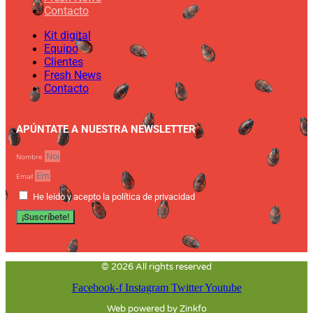
Contacto
Kit digital
Equipo
Clientes
Fresh News
Contacto
APÚNTATE A NUESTRA NEWSLETTER
Nombre
Email
He leido y acepto la política de privacidad
¡Suscríbete!
© 2026 All rights reserved
Facebook-f
Instagram
Twitter
Youtube
Web powered by Zinkfo