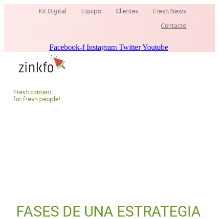
Ir
Kit Digital
Equipo
Clientes
Fresh News
al
contenido
Contacto
Facebook-f
Instagram
Twitter
Youtube
F
r
e
s
h
c
o
n
t
e
n
t
.
.
.
f
o
r
f
r
e
s
h
p
e
o
p
l
e
!
FASES DE UNA ESTRATEGIA