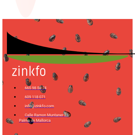
665 98 58 74
609 118 071
info@zinkfo.com
Calle Ramon Muntaner 23
Palma de Mallorca