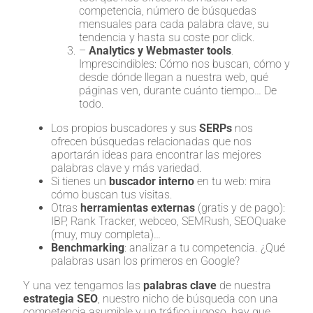
competencia, número de búsquedas
mensuales para cada palabra clave, su
tendencia y hasta su coste por click.
–
Analytics y Webmaster tools
.
Imprescindibles: Cómo nos buscan, cómo y
desde dónde llegan a nuestra web, qué
páginas ven, durante cuánto tiempo… De
todo.
Los propios buscadores y sus
SERPs
nos
ofrecen búsquedas relacionadas que nos
aportarán ideas para encontrar las mejores
palabras clave y más variedad.
Si tienes un
buscador interno
en tu web: mira
cómo buscan tus visitas.
Otras
herramientas externas
(gratis y de pago):
IBP, Rank Tracker, webceo, SEMRush, SEOQuake
(muy, muy completa)…
Benchmarking
: analizar a tu competencia. ¿Qué
palabras usan los primeros en Google?
Y una vez tengamos las
palabras clave
de nuestra
estrategia SEO
, nuestro nicho de búsqueda con una
competencia asumible y un tráfico jugoso, hay que