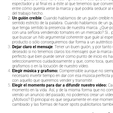
espectador y al final es a éste al que tenemos que conven
entre
cómo querría verse la marca
y qué podría seducir al
del trabajo hecho.
Un guión creíble
: Cuando hablamos de un guión creíble n
sentido estricto de la palabra. Cuando hablamos de un gui
que tenga sentido la presencia de nuestra marca. ¿Que p
con una señora vendiendo tomates en un mercado? Sí… p
que buscar
un hilo argumental coherente
que guíe al espe
producto o sólo conseguiremos dar forma a un auténtico
Dejar claro el mensaje
: Tener un buen guión, y por tanto 
deseado si no tenemos claros los
mensajes que la marca r
perfecto que bien puede servir como punto de inicio es ha
seleccionaremos cuidadosamente y que, como toca, queda
grafismos o en la locución de nuestro vídeo.
Elegir música y grafismo:
Comprensible aunque no siempr
necesario invertir tiempo en
dar con esa música perfecta
y
con aquello que queremos vender y transmitir.
Elegir el momento para dar a difundir nuestro vídeo:
Cad
momento en la vida. Así, y de la misma forma que no co
viendo un anuncio del pasado, no podemos crear un vídeo
¿Motivos? El principal es que seguramente en ese momen
cambiado y las formas de hacer spots publicitarios tambi