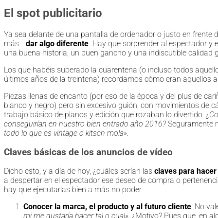
El spot publicitario
Ya sea delante de una pantalla de ordenador o justo en frente de
más…
dar algo diferente
. Hay que sorprender al espectador y
una buena historia, un buen gancho y una indiscutible calidad g
Los que habéis superado la cuarentena (o incluso todos aquel
últimos años de la treintena) recordamos cómo eran aquellos a
Piezas llenas de encanto (por eso de la época y del plus de car
blanco y negro) pero sin excesivo guión, con movimientos de 
trabajo básico de planos y edición que rozaban lo divertido
. ¿C
conseguirían en nuestro bien entrado año 2016?
Seguramente no
todo lo que es vintage o kitsch mola».
Claves básicas de los anuncios de vídeo
Dicho esto, y a día de hoy, ¿cuáles serían las
claves para hacer 
a despertar en el espectador ese deseo de compra o pertenenci
hay que ejecutarlas bien a más no poder.
Conocer la marca, el producto y al futuro cliente
: No va
mi me gustaría hacer tal o cual».
¿Motivo? Pues que, en al