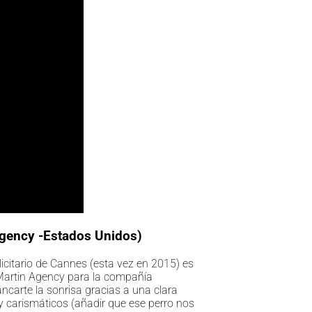
gency -Estados Unidos)
licitario de Cannes (esta vez en 2015) es
 Martin Agency para la compañía
carte la sonrisa gracias a una clara
y carismáticos (añadir que ese perro nos