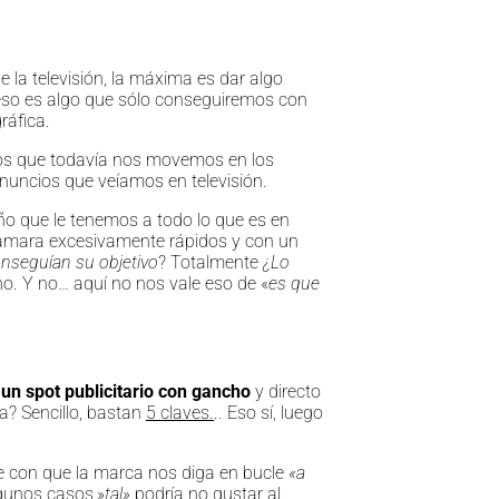
 la televisión, la máxima es dar algo
 eso es algo que sólo conseguiremos con
ráfica.
los que todavía nos movemos en los
nuncios que veíamos en televisión.
iño que le tenemos a todo lo que es en
cámara excesivamente rápidos y con un
onseguían su objetivo
? Totalmente
¿Lo
. Y no… aquí no nos vale eso de «
es que
un spot publicitario con gancho
y directo
a? Sencillo, bastan
5 claves.
.. Eso sí, luego
le con que la marca nos diga en bucle
«a
gunos casos,»
tal»
podría no gustar al