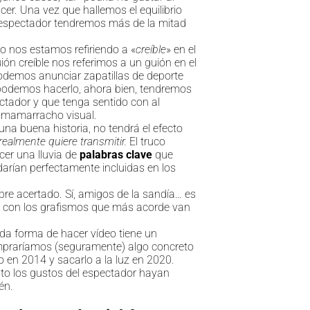
cer. Una vez que hallemos el equilibrio
 espectador tendremos más de la mitad
o nos estamos refiriendo a «
creíble
» en el
ón creíble nos referimos a un guión en el
odemos anunciar zapatillas de deporte
odemos hacerlo, ahora bien, tendremos
ctador y que tenga sentido con al
 mamarracho visual.
una buena historia, no tendrá el efecto
ealmente quiere transmitir.
El truco
cer una lluvia de
palabras clave
que
rían perfectamente incluidas en los
e acertado. Sí, amigos de la sandía… es
 con los grafismos que más acorde van
a forma de hacer vídeo tiene un
mpraríamos (seguramente) algo concreto
 en 2014 y sacarlo a la luz en 2020.
to los gustos del espectador hayan
én.