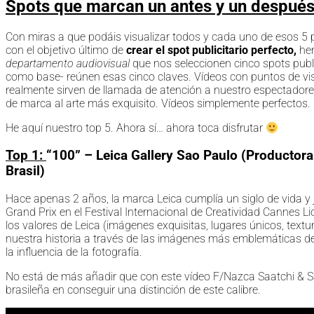
Spots que marcan un antes y un después:
Con miras a que podáis visualizar todos y cada uno de esos 5
con el objetivo último de
crear el spot publicitario perfecto,
hem
departamento audiovisual
que nos seleccionen cinco spots publ
como base- reúnen esas cinco claves. Vídeos con puntos de vis
realmente sirven de llamada de atención a nuestro espectadore
de marca al arte más exquisito. Vídeos simplemente perfectos.
He aquí nuestro top 5. Ahora sí… ahora toca disfrutar
Top 1:
“100” – Leica Gallery Sao Paulo (Productor
Brasil)
Hace apenas 2 años, la marca Leica cumplía un siglo de vida y
Grand Prix en el Festival Internacional de Creatividad Cannes L
los valores de Leica (imágenes exquisitas, lugares únicos, text
nuestra historia a través de las imágenes más emblemáticas de
la influencia de la fotografía.
No está de más añadir que con este vídeo F/Nazca Saatchi & Sa
brasileña en conseguir una distinción de este calibre.