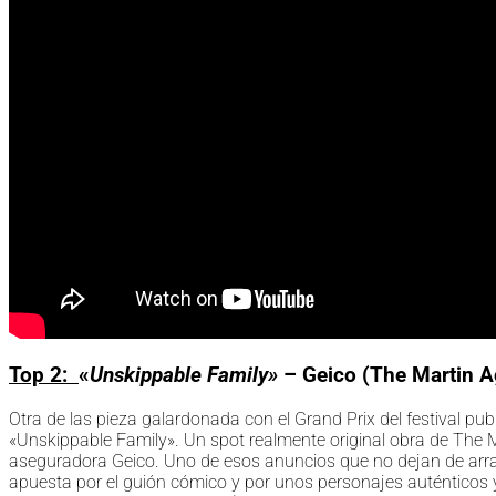
Top 2:
«
Unskippable Family»
– Geico (
The Martin A
Otra de las pieza galardonada con el Grand Prix del festival pub
«Unskippable Family». Un spot realmente original obra de The
aseguradora Geico. Uno de esos anuncios que no dejan de arran
apuesta por el guión cómico y por unos personajes auténticos 