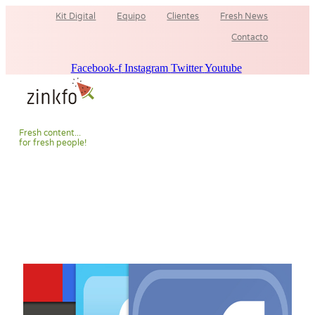
Ir
Kit Digital
Equipo
Clientes
Fresh News
al
contenido
Contacto
Facebook-f
Instagram
Twitter
Youtube
F
r
e
s
h
c
o
n
t
e
n
t
.
.
.
f
o
r
f
r
e
s
h
p
e
o
p
l
e
!