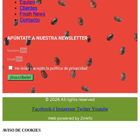
Equipo
Clientes
Fresh News
Contacto
APÚNTATE A NUESTRA NEWSLETTER
Nombre
Email
He leido y acepto la política de privacidad
¡Suscríbete!
© 2026 All rights reserved
Facebook-f
Instagram
Twitter
Youtube
Web powered by Zinkfo
AVISO DE COOKIES