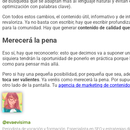
de búsqueda que se adaptan más al lenguaje natural y evitan
optimización con palabras clave).
Con todos estos cambios, el contenido útil, informativo y de i
revaloriza. Ya no basta con escribir, hay que escribir profund
para la comunidad. Hay que generar
contenido de calidad que 
Merecerá la pena
Eso sí, hay que reconocerlo: esto que decimos va a suponer u
siquiera tendrán la oportunidad de ponerlo en práctica porqu
como para pensar más allá.
Pero si hay una pequeña posibilidad, por pequeña que sea, ad
toca ser valientes
. Ya veréis como merecerá la pena. Por supu
otro lado de la pantalla. Tu
agencia de marketing de contenid
@evaevisima
Periodista de vocación y formación. Especialista en SEO y estrategias d