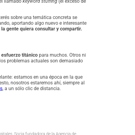
 el llamado
keyword stuffing
(el exceso de
nterés sobre una temática concreta se
izando, aportando algo nuevo e interesante
la gente quiera consultar y compartir.
n
esfuerzo titánico
para muchos. Otros ni
e los problemas actuales son demasiado
elante: estamos en una época en la que
esto, nosotros estaremos ahí, siempre al
os
, a un sólo clic de distancia.
igitales. Socia fundadora de la Agencia de