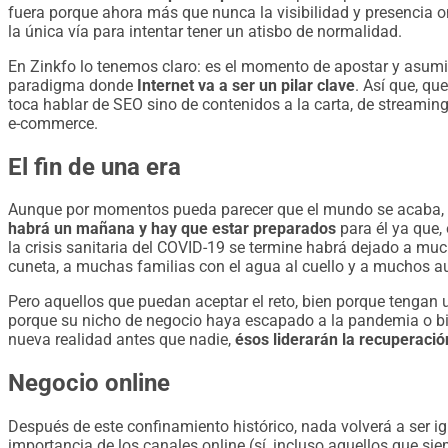
fuera porque ahora más que nunca la visibilidad y presencia o
la única vía para intentar tener un atisbo de normalidad.
En Zinkfo lo tenemos claro: es el momento de apostar y asum
paradigma donde
Internet va a ser un pilar clave
. Así que, qu
toca hablar de SEO sino de contenidos a la carta, de streaming
e-commerce.
El fin de una era
Aunque por momentos pueda parecer que el mundo se acaba, q
habrá un mañana y hay que estar preparados
para él ya que, 
la crisis sanitaria del COVID-19 se termine habrá dejado a mu
cuneta, a muchas familias con el agua al cuello y a muchos
Pero aquellos que puedan aceptar el reto, bien porque tengan u
porque su nicho de negocio haya escapado a la pandemia o b
nueva realidad antes que nadie,
ésos liderarán la recuperació
Negocio online
Después de este confinamiento histórico, nada volverá a ser i
importancia de los canales online (sí, incluso aquellos que si