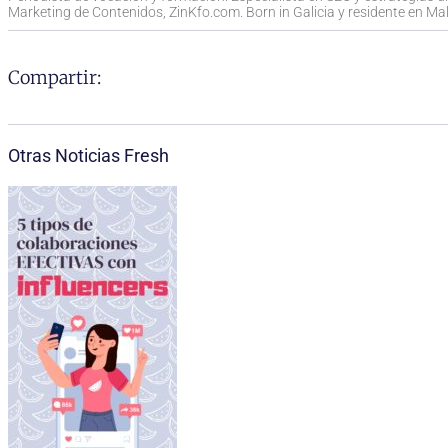
Marketing de Contenidos, ZinKfo.com. Born in Galicia y residente en Mall
Compartir:
Otras Noticias Fresh