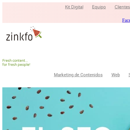
Ir
Kit Digital
Equipo
Clientes
al
contenido
Fac
F
r
e
s
h
c
o
n
t
e
n
t
.
.
.
f
o
r
f
r
e
s
h
p
e
o
p
l
e
!
Marketing de Contenidos
Web