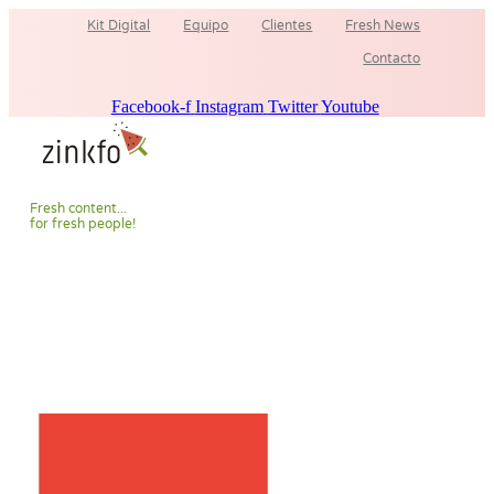
Ir
Kit Digital
Equipo
Clientes
Fresh News
al
contenido
Contacto
Facebook-f
Instagram
Twitter
Youtube
F
r
e
s
h
c
o
n
t
e
n
t
.
.
.
f
o
r
f
r
e
s
h
p
e
o
p
l
e
!