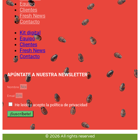
Equipo
Clientes
Fresh News
Contacto
Kit digital
Equipo
Clientes
Fresh News
Contacto
APÚNTATE A NUESTRA NEWSLETTER
Nombre
Email
He leido y acepto la política de privacidad
¡Suscríbete!
© 2026 All rights reserved