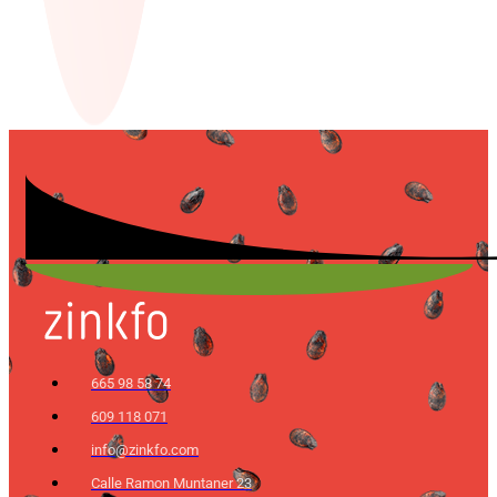
665 98 58 74
609 118 071
info@zinkfo.com
Calle Ramon Muntaner 23