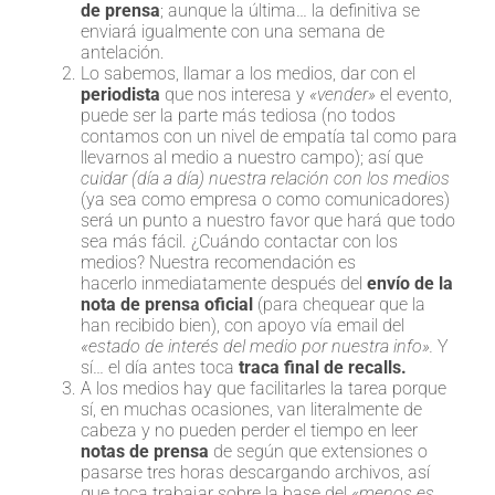
de prensa
; aunque la última… la definitiva se
enviará igualmente con una semana de
antelación.
Lo sabemos, llamar a los medios, dar con el
periodista
que nos interesa y
«vender»
el evento,
puede ser la parte más tediosa (no todos
contamos con un nivel de empatía tal como para
llevarnos al medio a nuestro campo); así que
cuidar (día a día) nuestra relación con los medios
(ya sea como empresa o como comunicadores)
será un punto a nuestro favor que hará que todo
sea más fácil. ¿Cuándo contactar con los
medios? Nuestra recomendación es
hacerlo inmediatamente después del
envío de la
nota de prensa oficial
(para chequear que la
han recibido bien), con apoyo vía email del
«estado de interés del medio por nuestra info».
Y
sí… el día antes toca
traca final de recalls.
A los medios hay que facilitarles la tarea porque
sí, en muchas ocasiones, van literalmente de
cabeza y no pueden perder el tiempo en leer
notas de prensa
de según que extensiones o
pasarse tres horas descargando archivos, así
que toca trabajar sobre la base del «
menos es