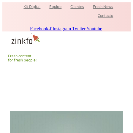
Ir
Kit Digital
Equipo
Clientes
Fresh News
al
contenido
Contacto
Facebook-f
Instagram
Twitter
Youtube
F
r
e
s
h
c
o
n
t
e
n
t
.
.
.
f
o
r
f
r
e
s
h
p
e
o
p
l
e
!