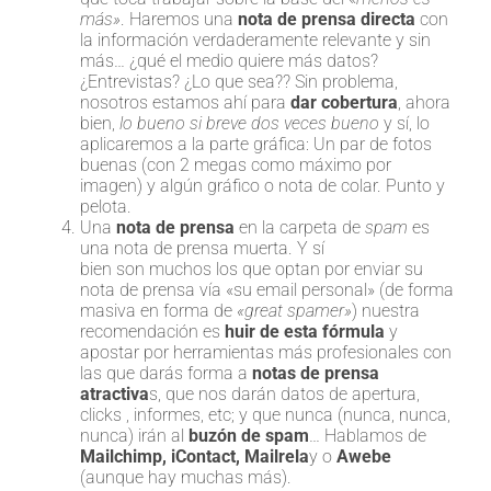
más»
. Haremos una
nota de prensa directa
con
la información verdaderamente relevante y sin
más… ¿qué el medio quiere más datos?
¿Entrevistas? ¿Lo que sea?? Sin problema,
nosotros estamos ahí para
dar cobertura
, ahora
bien,
lo bueno si breve dos veces bueno
y sí, lo
aplicaremos a la parte gráfica: Un par de fotos
buenas (con 2 megas como máximo por
imagen) y algún gráfico o nota de colar. Punto y
pelota.
Una
nota de prensa
en la carpeta de
spam
es
una nota de prensa muerta. Y sí
bien son muchos los que optan por enviar su
nota de prensa vía «su email personal» (de forma
masiva en forma de
«great spamer»
) nuestra
recomendación es
huir de esta fórmula
y
apostar por herramientas más profesionales con
las que darás forma a
notas de prensa
atractiva
s, que nos darán datos de apertura,
clicks , informes, etc; y que nunca (nunca, nunca,
nunca) irán al
buzón de spam
… Hablamos de
Mailchimp, iContact, Mailrela
y o
Awebe
(aunque hay muchas más).