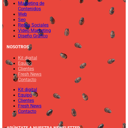
Marketing de
Contenidos
Web
Seo
Redes Sociales
Video Marketing
Diseño Gráfico
NOSOTROS
Kit digital
Equipo
Clientes
Fresh News
Contacto
Kit digital
Equipo
Clientes
Fresh News
Contacto
APÚNTATE A NUESTRA NEWSLETTER