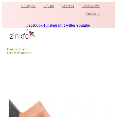
Ir
Kit Digital
Equipo
Clientes
Fresh News
al
contenido
Contacto
Facebook-f
Instagram
Twitter
Youtube
F
r
e
s
h
c
o
n
t
e
n
t
.
.
.
f
o
r
f
r
e
s
h
p
e
o
p
l
e
!