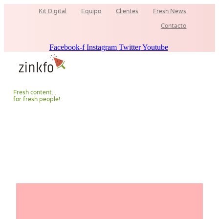
Ir
Kit Digital
Equipo
Clientes
Fresh News
al
contenido
Contacto
Facebook-f
Instagram
Twitter
Youtube
F
r
e
s
h
c
o
n
t
e
n
t
.
.
.
f
o
r
f
r
e
s
h
p
e
o
p
l
e
!