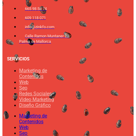
665 98 58 74
609 118 071
info@zinkfo.com
Calle Ramon Muntaner 23
Palma de Mallorca
SERVICIOS
Marketing de
Contenidos
Web
Seo
Redes Sociales
Video Marketing
Diseño Gráfico
Marketing de
Contenidos
Web
Seo