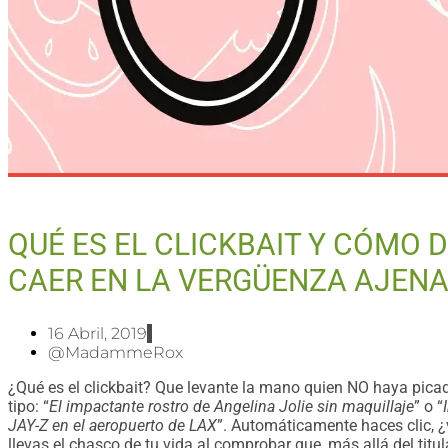
QUÉ ES EL CLICKBAIT Y CÓMO 
CAER EN LA VERGÜENZA AJEN
16 Abril, 2019
@MadammeRox
¿Qué es el clickbait? Que levante la mano quien NO haya pica
tipo: “
El impactante rostro de Angelina Jolie sin maquillaje
” o “
JAY-Z en el aeropuerto de LAX
”. Automáticamente haces clic, ¿
llevas el chasco de tu vida al comprobar que, más allá del titul