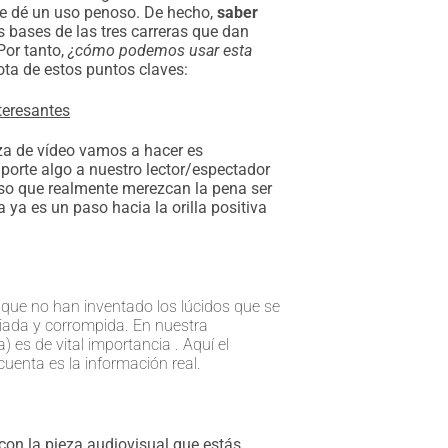
 le dé un uso penoso. De hecho,
saber
as bases de las tres carreras que dan
Por tanto,
¿cómo podemos usar esta
a de estos puntos claves:
teresantes
ieza de vídeo vamos a hacer es
porte algo a nuestro lector/espectador
so que realmente merezcan la pena ser
ya es un paso hacia la orilla positiva
o que no han inventado los lúcidos que se
iada y corrompida. En nuestra
a) es de vital importancia . Aquí el
cuenta es la información real.
 con la pieza audiovisual que estás