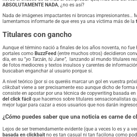
ABSOLUTAMENTE NADA
, ¿no es así?
Nada de imágenes impactantes ni broncas impresionantes… Men
lamentamos informarte de que eres ya una víctima más de la
Titulares con gancho
Aunque el término nació a finales de los años noventa, no fue
portales como
BuzzFeed
(entre muchos otros) decidieron conve
día, en su “
yo Tarzán, tú Jane”,
lanzando al mundo titulares r
de fotos mediocres y textos insulsos y carentes de información
buscaban enganchar al usuario porque sí.
A nivel teórico (por si os queréis marcar un gol en vuestra pr
clikcbait
viene a ser precisamente eso aunque dicho de forma 
consiste en apostar por una técnica de copywriting basada en 
del click fácil
que hacemos sobre titulares sensacionalistas qu
mejor lugar para cazar a esos usuarios que nos darán ingreso
¿Cómo puedes saber que una noticia es carne de cl
Lejos de ser tremendamente evidente (que a veces lo es y a ve
basada en clickbait
no es tan casual ni tan facilona como po