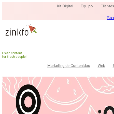
Ir
Kit Digital
Equipo
Clientes
al
contenido
Fac
F
r
e
s
h
c
o
n
t
e
n
t
.
.
.
f
o
r
f
r
e
s
h
p
e
o
p
l
e
!
Marketing de Contenidos
Web