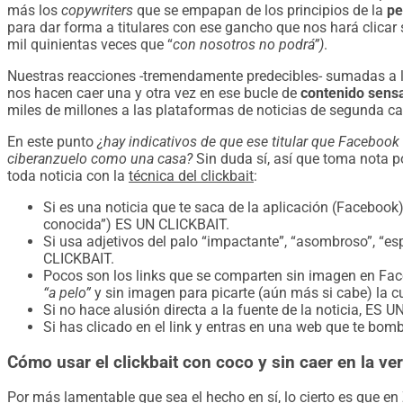
más los
copywriters
que se empapan de los principios de la
pe
para dar forma a titulares con ese gancho que nos hará clicar 
mil quinientas veces que “
con nosotros no podrá”)
.
Nuestras reacciones -tremendamente predecibles- sumadas a 
nos hacen caer una y otra vez en ese bucle de
contenido sensa
miles de millones a las plataformas de noticias de segunda ca
En este punto
¿hay indicativos de que ese titular que Facebook
ciberanzuelo como una casa?
Sin duda sí, así que toma nota 
toda noticia con la
técnica del clickbait
:
Si es una noticia que te saca de la aplicación (Facebook) 
conocida”) ES UN CLICKBAIT.
Si usa adjetivos del palo “impactante”, “asombroso”, “esp
CLICKBAIT.
Pocos son los links que se comparten sin imagen en Facebo
“a pelo”
y sin imagen para picarte (aún más si cabe) la c
Si no hace alusión directa a la fuente de la noticia, ES 
Si has clicado en el link y entras en una web que te bom
Cómo usar el clickbait con coco y sin caer en la v
Por más lamentable que sea el hecho en sí, lo cierto es que e