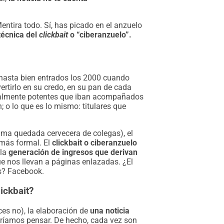
tira todo. Sí, has picado en el anzuelo
técnica del
clickbait
o “ciberanzuelo”.
 hasta bien entrados los 2000 cuando
rtirlo en su credo, en su pan de cada
ealmente potentes que iban acompañados
; o lo que es lo mismo: titulares que
óxima quedada cervecera de colegas), el
más formal. El
clickbait o ciberanzuelo
la
generación de ingresos que derivan
e nos llevan a páginas enlazadas. ¿El
s? Facebook.
ickbait?
ces no), la elaboración de
una noticia
dríamos pensar. De hecho, cada vez son