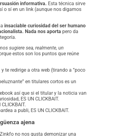
rsuasión informativa.
Esta técnica sirve
sí o sí en un link (aunque nos digamos
la
insaciable curiosidad del ser humano
cionalista. Nada nos aporta
pero da
tegoría.
 nos sugiere sea, realmente, un
porque estos son los puntos que reúne
y te redirige a otra web (tirando a “poco
eluznante” en titulares cortos es un
ok así que si el titular y la noticia van
uriosidad, ES UN CLICKBAIT.
UN CLICKBAIT.
bardea a publi, ES UN CLICKBAIT.
ergüenza ajena
n Zinkfo no nos gusta demonizar una