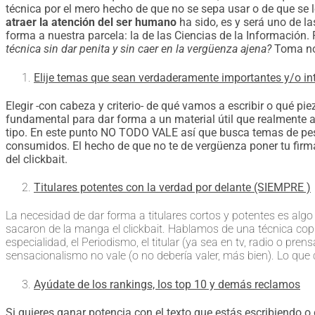
técnica por el mero hecho de que no se sepa usar o de que se
atraer la atención del ser humano
ha sido, es y será uno de l
forma a nuestra parcela: la de las Ciencias de la Información. 
técnica sin dar penita y sin caer en la vergüenza ajena?
Toma not
Elije temas que sean verdaderamente importantes y/o in
Elegir -con cabeza y criterio- de qué vamos a escribir o qué p
fundamental para dar forma a un material útil que realmente a
tipo. En este punto NO TODO VALE así que busca temas de pe
consumidos. El hecho de que no te de vergüenza poner tu firma 
del clickbait.
Titulares potentes con la verdad por delante (SIEMPRE )
La necesidad de dar forma a titulares cortos y potentes es alg
sacaron de la manga el clickbait. Hablamos de una técnica cop
especialidad, el Periodismo, el titular (ya sea en tv, radio o prens
sensacionalismo no vale (o no debería valer, más bien). Lo que 
Ayúdate de los rankings, los top 10 y demás reclamos
Si quieres ganar potencia con el texto que estás escribiendo o