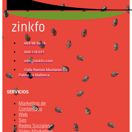
665 98 58 74
609 118 071
info@zinkfo.com
Calle Ramon Muntaner 23
Palma de Mallorca
SERVICIOS
Marketing de
Contenidos
Web
Seo
Redes Sociales
Video Marketing