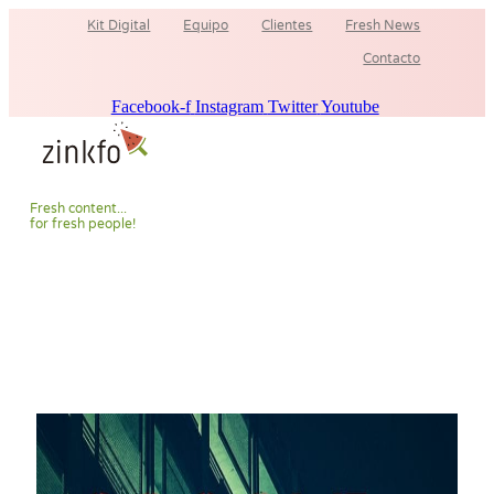
Ir
Kit Digital
Equipo
Clientes
Fresh News
al
contenido
Contacto
Facebook-f
Instagram
Twitter
Youtube
F
r
e
s
h
c
o
n
t
e
n
t
.
.
.
f
o
r
f
r
e
s
h
p
e
o
p
l
e
!