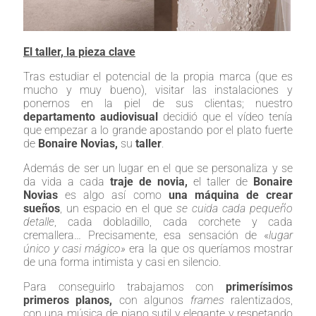
El taller, la pieza clave
Tras estudiar el potencial de la propia marca (que es
mucho y muy bueno), visitar las instalaciones y
ponernos en la piel de sus clientas; nuestro
departamento audiovisual
decidió que el vídeo tenía
que empezar a lo grande apostando por el plato fuerte
de
Bonaire Novias,
su
taller
.
Además de ser un lugar en el que se personaliza y se
da vida a cada
traje de novia,
el taller de
Bonaire
Novias
es algo así como
una máquina de crear
sueños
, un espacio en el que
se cuida cada pequeño
detalle
, cada dobladillo, cada corchete y cada
cremallera… Precisamente, esa sensación de «
lugar
único y casi mágico»
era la que os queríamos mostrar
de una forma intimista y casi en silencio.
Para conseguirlo trabajamos con
primerísimos
primeros planos,
con algunos
frames
ralentizados,
con una música de piano sutil y elegante y respetando