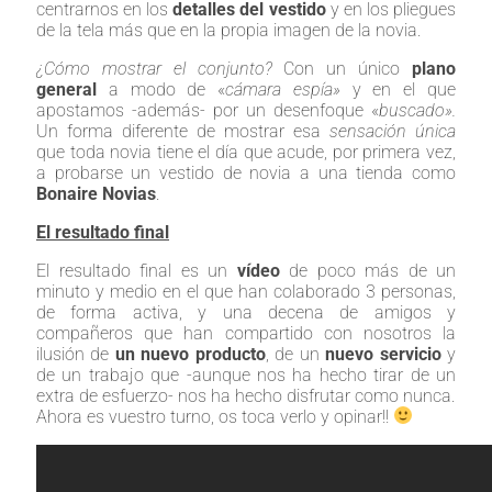
centrarnos en los
detalles del vestido
y en los pliegues
de la tela más que en la propia imagen de la novia.
¿Cómo mostrar el conjunto?
Con un único
plano
general
a modo de «
cámara espía»
y en el que
apostamos -además- por un desenfoque «
buscado».
Un forma diferente de mostrar esa
sensación única
que toda novia tiene el día que acude, por primera vez,
a probarse un vestido de novia a una tienda como
Bonaire Novias
.
El resultado final
El resultado final es un
vídeo
de poco más de un
minuto y medio en el que han colaborado 3 personas,
de forma activa, y una decena de amigos y
compañeros que han compartido con nosotros la
ilusión de
un nuevo producto
, de un
nuevo servicio
y
de un trabajo que -aunque nos ha hecho tirar de un
extra de esfuerzo- nos ha hecho disfrutar como nunca.
Ahora es vuestro turno, os toca verlo y opinar!!