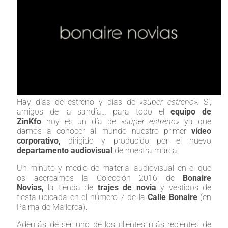
Hay días de estreno y días de «
súper estreno».
Sí,
amigos de la sandía… para todo el
equipo de
ZinKfo
hoy es un día de «
súper estreno»
ya que
damos a conocer al mundo nuestro primer
vídeo
corporativo,
dirigido y producido por el nuevo
departamento audiovisual
de nuestra marca.
Un minuto y medio de material audiovisual en el que
os acercamos la Colección 2016 de
Bonaire
Novias,
la tienda de
trajes de novia
y vestidos de
fiesta ubicada en el número 7 de la
Calle Bonaire
(en
Palma de Mallorca).
Además de ser uno de los clientes más recientes de