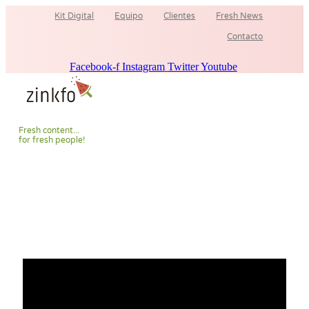
Ir
Kit Digital
Equipo
Clientes
Fresh News
al
contenido
Contacto
Facebook-f
Instagram
Twitter
Youtube
F
r
e
s
h
c
o
n
t
e
n
t
.
.
.
f
o
r
f
r
e
s
h
p
e
o
p
l
e
!