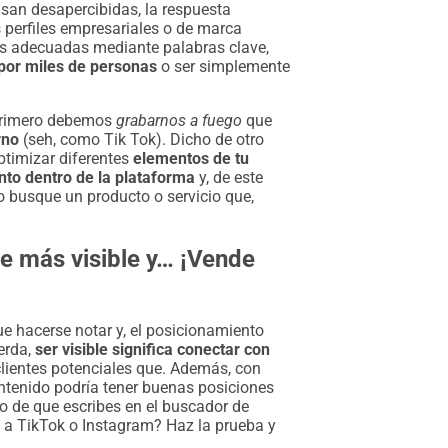
asan desapercibidas, la respuesta
perfiles empresariales o de marca
ias adecuadas mediante palabras clave,
 por miles de personas
o ser simplemente
 primero debemos
grabarnos a fuego
que
rno
(seh, como Tik Tok). Dicho de otro
ptimizar diferentes
elementos de tu
nto dentro de la plataforma
y, de este
 busque un producto o servicio que,
e más visible y… ¡Vende
ue hacerse notar y, el posicionamiento
erda,
ser visible significa conectar con
clientes potenciales que. Además, con
ntenido podría tener buenas posiciones
 de que escribes en el buscador de
s a TikTok o Instagram? Haz la prueba y