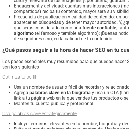
clara y relevante de tus imágenes y, por último, guardar 
Engagement y actividad:
cuantas más interacciones (me
compartidos) reciba tu contenido, mayor será su visibili
Frecuencia de publicación y calidad de contenido:
un per
aparecer en búsquedas y de tener mayor autoridad. Y, ¿qu
que serás considerado como una
fuente confiable
, tant
algoritmo
(el famoso y temible algoritmo); ¡Buenas notic
de seguidores sino, en la calidad de tu contenido.
¿Qué pasos seguir a la hora de hacer SEO en tu cu
Los pasos esenciales muy resumidos para que puedas hacer SE
son los siguientes
Optimiza tu perfil
Usa un nombre de usuario fácil de recordar y relacionad
Agrega
palabras clave en la biografía
y usa un CTA (llam
link a tu página web en la que vendes tus productos o se
Mantén tu cuenta pública y profesional.
Usa palabras clave estratégicamente
Incluye términos relevantes en tu nombre, biografía y de