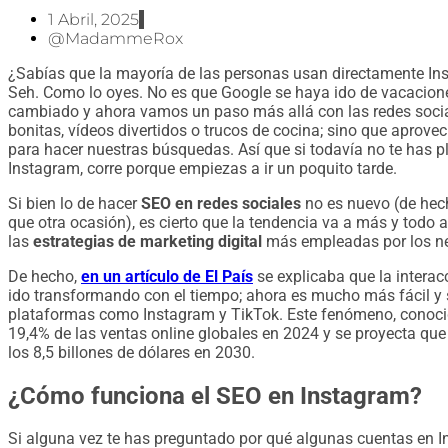
1 Abril, 2025
@MadammeRox
¿Sabías que la mayoría de las personas usan directamente I
Seh. Como lo oyes. No es que Google se haya ido de vacacione
cambiado y ahora vamos un paso más allá con las redes socia
bonitas, vídeos divertidos o trucos de cocina; sino que apro
para hacer nuestras búsquedas. Así que si todavía no te has
Instagram, corre porque empiezas a ir un poquito tarde.
Si bien lo de hacer
SEO en redes sociales
no es nuevo (de hec
que otra ocasión), es cierto que la tendencia va a más y todo 
las
estrategias de marketing digital
más empleadas por los ne
De hecho,
en un artículo de El País
se explicaba que la intera
ido transformando con el tiempo; ahora es mucho más fácil y 
plataformas como Instagram y TikTok. Este fenómeno, cono
19,4% de las ventas online globales en 2024 y se proyecta q
los 8,5 billones de dólares en 2030.
¿Cómo funciona el SEO en Instagram?
Si alguna vez te has preguntado por qué algunas cuentas en 