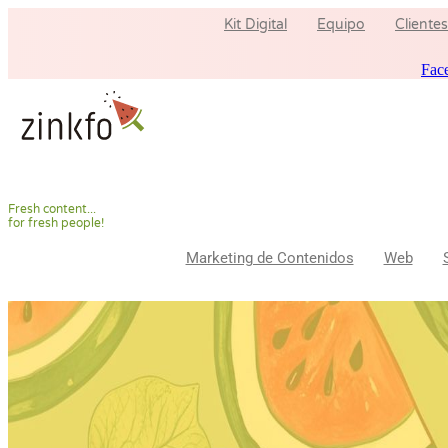
Ir
Kit Digital
Equipo
Clientes
al
contenido
Fac
F
r
e
s
h
c
o
n
t
e
n
t
.
.
.
f
o
r
f
r
e
s
h
p
e
o
p
l
e
!
Marketing de Contenidos
Web