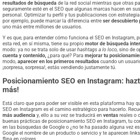
resultados de búsqueda
de la red social mientras que otras p
seguramente esté en el SEO que algunas marcas hacen en sus 
personal. Optimizar tu perfil y tus publicaciones con estrateg
por ejemplo, puede marcar la diferencia entre
ser descubierto
uno más entre millones de usuarios.
Y es que, para entender cómo funciona el SEO en Instagram,
esta red, en sí misma, tiene su propio
motor de búsqueda inte
modo: ya no se trata solo de usar
hashtags a lo loco,
sino de o
cuenta y contenido,
¿para qué? Para
mejorar tu posicionamie
modo,
aparecer en los primeros resultados
cuando un usuario
¡sorpresa, sorpresa!, estás vendiendo justamente tú.
Posicionamiento SEO en Instagram: hazt
más!
Está claro que para poder ser visible en esta plataforma hay q
SEO en Instagram es el camino estratégico para hacerlo. Recu
más audiencia
y, ello a su vez se traducirá en
ventas
reales o 
buenas prácticas de posicionamiento SEO en Instagram, tu co
en las búsquedas de Google o ¿no te ha pasado alguna vez eso
Google el nombre de un producto o servicio y te aparecen link
flipa en colores.