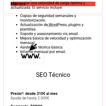
segura, con una velocidad de carga óptima y
Más info
actualizada. El servicio incluye:
Copias de seguridad semanales y
monitorización.
Actualización de WordPress, plugins y
Solución:
plantillas.
Soporte y asesoramiento vía email.
Mejora básica de velocidad y optimización
mensual.
Asistencia técnica básica.
Informe mensual por email.
SEO Técnico
Precio*: desde 310€ al mes
Ayuda de hasta 2.000€