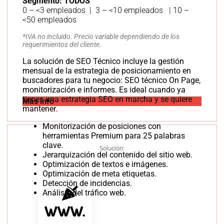
Segmento: TODOS
0 – <3 empleados | 3 – <10 empleados | 10 –
<50 empleados
*IVA no incluido. Precio variable dependiendo de los
requerimientos del cliente.
La solución de SEO Técnico incluye la gestión
mensual de la estrategia de posicionamiento en
buscadores para tu negocio: SEO técnico On Page,
monitorización e informes. Es ideal cuando ya
tienes una estrategia SEO en marcha y se quiere
Más info
mantener.
Monitorización de posiciones con
herramientas Premium para 25 palabras
clave.
Solución:
Jerarquización del contenido del sitio web.
Optimización de textos e imágenes.
Optimización de meta etiquetas.
Detección de incidencias.
Análisis del tráfico web.