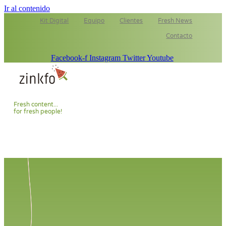
Ir al contenido
Kit Digital
Equipo
Clientes
Fresh News
Contacto
Facebook-f
Instagram
Twitter
Youtube
F
r
e
s
h
c
o
n
t
e
n
t
.
.
.
f
o
r
f
r
e
s
h
p
e
o
p
l
e
!