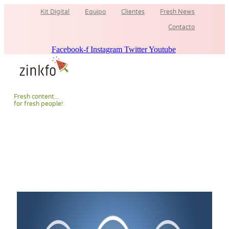
Ir
Kit Digital
Equipo
Clientes
Fresh News
al
contenido
Contacto
Facebook-f
Instagram
Twitter
Youtube
F
r
e
s
h
c
o
n
t
e
n
t
.
.
.
f
o
r
f
r
e
s
h
p
e
o
p
l
e
!