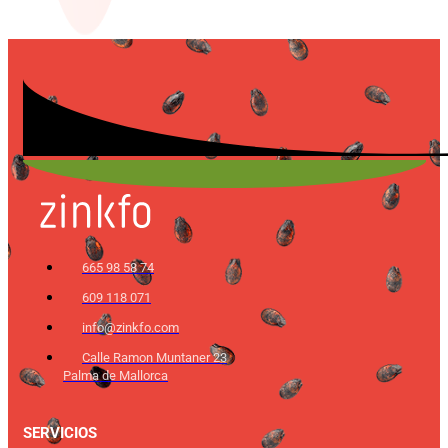
665 98 58 74
609 118 071
info@zinkfo.com
Calle Ramon Muntaner 23
Palma de Mallorca
SERVICIOS