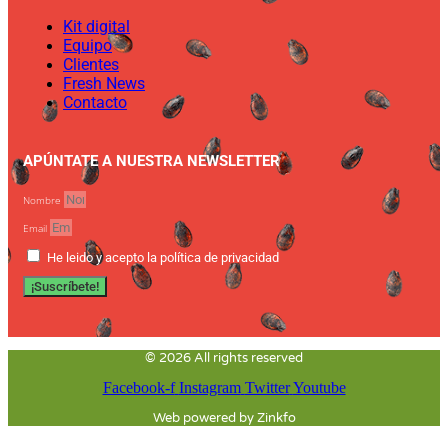
Kit digital
Equipo
Clientes
Fresh News
Contacto
APÚNTATE A NUESTRA NEWSLETTER
Nombre
Email
He leido y acepto la política de privacidad
¡Suscríbete!
© 2026 All rights reserved
Facebook-f
Instagram
Twitter
Youtube
Web powered by Zinkfo